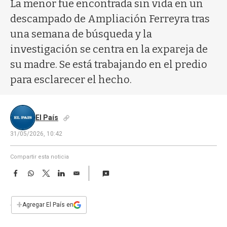
a
La menor fue encontrada sin vida en un
descampado de Ampliación Ferreyra tras
una semana de búsqueda y la
investigación se centra en la expareja de
su madre. Se está trabajando en el predio
para esclarecer el hecho.
El País
31/05/2026, 10:42
Compartir esta noticia
F
W
T
L
E
a
h
w
i
m
c
a
i
n
a
e
t
t
k
i
+
Agregar El País en
b
s
t
e
l
o
A
e
d