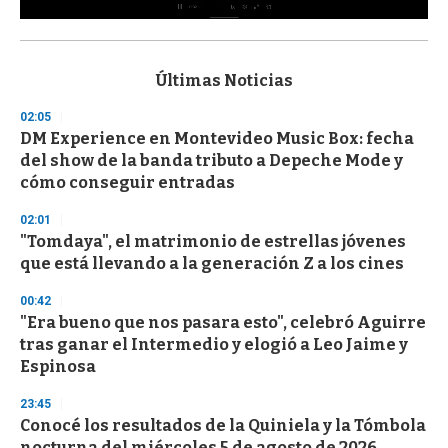
0
s
e
c
Últimas Noticias
o
n
02:05
d
DM Experience en Montevideo Music Box: fecha
s
o
del show de la banda tributo a Depeche Mode y
f
cómo conseguir entradas
3
3
s
02:01
e
"Tomdaya", el matrimonio de estrellas jóvenes
c
que está llevando a la generación Z a los cines
o
n
d
00:42
s
"Era bueno que nos pasara esto", celebró Aguirre
tras ganar el Intermedio y elogió a Leo Jaime y
Espinosa
23:45
Conocé los resultados de la Quiniela y la Tómbola
nocturna del miércoles 5 de agosto de 2026