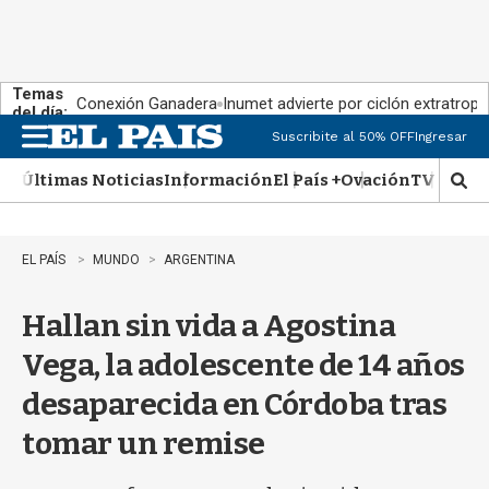
Temas
Conexión Ganadera
Inumet advierte por ciclón extratropi
del día:
Suscribite al 50% OFF
Ingresar
M
e
Últimas Noticias
Información
El País +
Ovación
TV Show
n
M
u
o
s
t
EL PAÍS
MUNDO
ARGENTINA
r
a
Hallan sin vida a Agostina
r
b
Vega, la adolescente de 14 años
�
s
desaparecida en Córdoba tras
q
u
tomar un remise
e
d