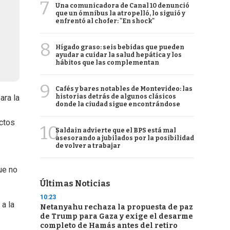
7
Una comunicadora de Canal 10 denunció
que un ómnibus la atropelló, lo siguió y
enfrentó al chofer: "En shock"
8
Hígado graso: seis bebidas que pueden
ayudar a cuidar la salud hepática y los
hábitos que las complementan
9
Cafés y bares notables de Montevideo: las
historias detrás de algunos clásicos
ara la
donde la ciudad sigue encontrándose
ectos
10
Saldain advierte que el BPS está mal
asesorando a jubilados por la posibilidad
de volver a trabajar
que no
Últimas Noticias
10:23
 a la
Netanyahu rechaza la propuesta de paz
de Trump para Gaza y exige el desarme
completo de Hamás antes del retiro