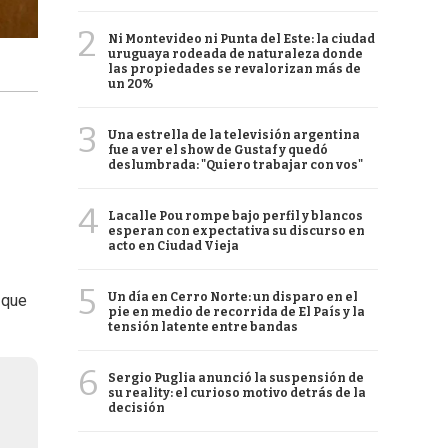
2
Ni Montevideo ni Punta del Este: la ciudad
uruguaya rodeada de naturaleza donde
las propiedades se revalorizan más de
un 20%
3
Una estrella de la televisión argentina
fue a ver el show de Gustaf y quedó
deslumbrada: "Quiero trabajar con vos"
4
Lacalle Pou rompe bajo perfil y blancos
esperan con expectativa su discurso en
acto en Ciudad Vieja
5
Un día en Cerro Norte: un disparo en el
 que
pie en medio de recorrida de El País y la
tensión latente entre bandas
6
Sergio Puglia anunció la suspensión de
su reality: el curioso motivo detrás de la
decisión