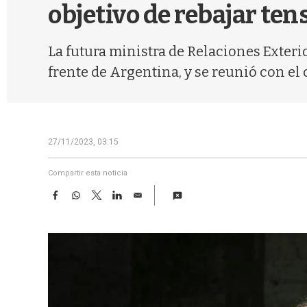
objetivo de rebajar ten
La futura ministra de Relaciones Exteri
frente de Argentina, y se reunió con el
27/11/2023, 03:15
Compartir esta noticia
F
W
T
L
E
a
h
w
i
m
c
a
i
n
a
e
t
t
k
i
b
s
t
e
l
o
A
e
d
o
p
r
I
k
p
n