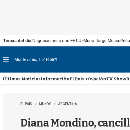
Temas del día:
Negociaciones con EE.UU.
Murió Jorge Messi
Peña
Montevideo, T 6° H 68%
M
e
n
u
Últimas Noticias
Información
El País +
Ovación
TV Show
B
EL PAÍS
MUNDO
ARGENTINA
Diana Mondino, cancille