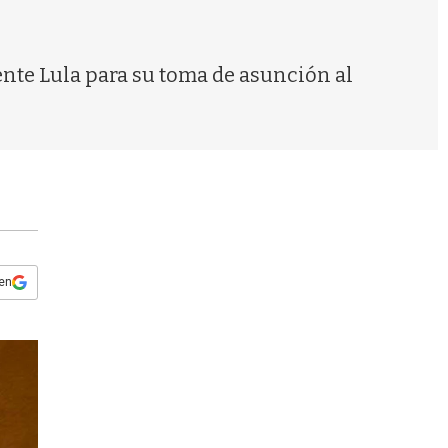
s
q
u
e
ente Lula para su toma de asunción al
d
a
 en