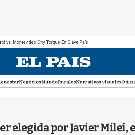
rol vs. Montevideo City Torque
En Clave País
ienestar
Negocios
Mundo
Rurales
Narrativas visuales
Opin
r elegida por Javier Milei, e