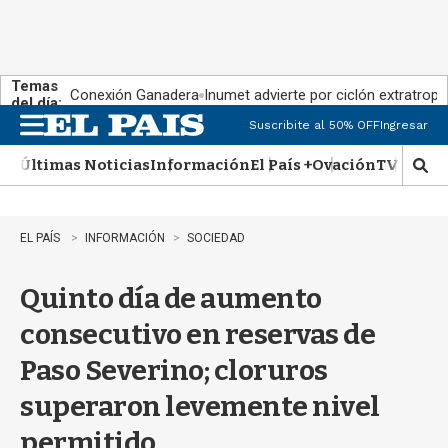
Temas
Conexión Ganadera
Inumet advierte por ciclón extratropi
del día:
Suscribite al 50% OFF
Ingresar
M
e
Últimas Noticias
Información
El País +
Ovación
TV Show
n
M
u
o
s
t
EL PAÍS
INFORMACIÓN
SOCIEDAD
r
a
Quinto día de aumento
r
b
consecutivo en reservas de
�
s
Paso Severino; cloruros
q
u
superaron levemente nivel
e
d
permitido