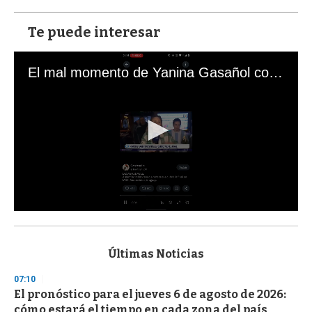
Te puede interesar
El mal momento de Yanina Gasañol con un hincha argentino en "Subrayado"
0
s
e
c
Últimas Noticias
o
n
07:10
d
El pronóstico para el jueves 6 de agosto de 2026:
s
o
cómo estará el tiempo en cada zona del país,