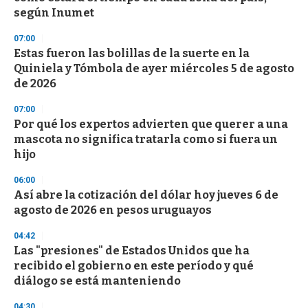
f
según Inumet
3
3
s
07:00
e
Estas fueron las bolillas de la suerte en la
c
Quiniela y Tómbola de ayer miércoles 5 de agosto
o
n
de 2026
d
s
07:00
Por qué los expertos advierten que querer a una
mascota no significa tratarla como si fuera un
hijo
06:00
Así abre la cotización del dólar hoy jueves 6 de
agosto de 2026 en pesos uruguayos
04:42
Las "presiones" de Estados Unidos que ha
recibido el gobierno en este período y qué
diálogo se está manteniendo
04:30