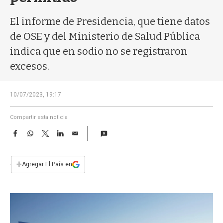
a
El informe de Presidencia, que tiene datos
de OSE y del Ministerio de Salud Pública
indica que en sodio no se registraron
excesos.
10/07/2023, 19:17
Compartir esta noticia
F
W
T
L
E
a
h
w
i
m
c
a
i
n
a
e
t
t
k
i
+
Agregar El País en
b
s
t
e
l
o
A
e
d
o
p
r
I
k
p
n