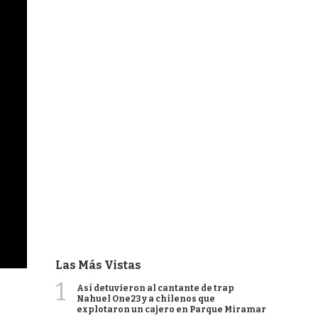
Las Más Vistas
1
Así detuvieron al cantante de trap
Nahuel One23 y a chilenos que
explotaron un cajero en Parque Miramar