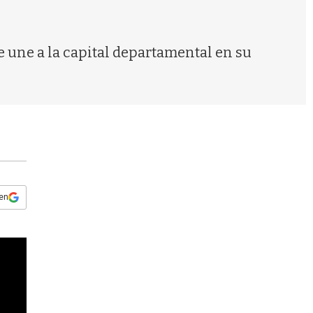
s
q
u
e
e une a la capital departamental en su
d
a
 en