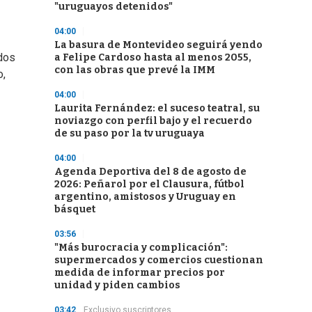
"uruguayos detenidos"
04:00
La basura de Montevideo seguirá yendo
ados
a Felipe Cardoso hasta al menos 2055,
con las obras que prevé la IMM
o,
04:00
Laurita Fernández: el suceso teatral, su
noviazgo con perfil bajo y el recuerdo
de su paso por la tv uruguaya
04:00
Agenda Deportiva del 8 de agosto de
2026: Peñarol por el Clausura, fútbol
argentino, amistosos y Uruguay en
básquet
03:56
"Más burocracia y complicación":
supermercados y comercios cuestionan
medida de informar precios por
unidad y piden cambios
03:42
Exclusivo suscriptores