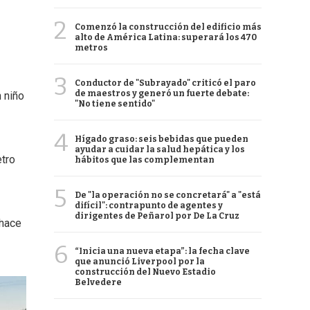
2
Comenzó la construcción del edificio más
alto de América Latina: superará los 470
metros
3
Conductor de "Subrayado" criticó el paro
de maestros y generó un fuerte debate:
n niño
"No tiene sentido"
4
Hígado graso: seis bebidas que pueden
ayudar a cuidar la salud hepática y los
etro
hábitos que las complementan
5
De "la operación no se concretará" a "está
difícil": contrapunto de agentes y
dirigentes de Peñarol por De La Cruz
 hace
6
“Inicia una nueva etapa”: la fecha clave
que anunció Liverpool por la
construcción del Nuevo Estadio
Belvedere