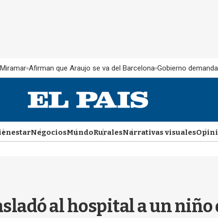
 Miramar
Afirman que Araujo se va del Barcelona
Gobierno demanda
ienestar
Negocios
Mundo
Rurales
Narrativas visuales
Opin
rasladó al hospital a un ni