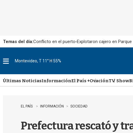
Temas del día:
Conflicto en el puerto
Explotaron cajero en Parque
Montevideo, T 11° H 55%
M
e
n
u
Últimas Noticias
Información
El País +
Ovación
TV Show
B
EL PAÍS
INFORMACIÓN
SOCIEDAD
Prefectura rescató y t