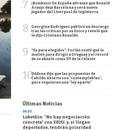
7
¡Bombazo! En España afirman que Ronald
Araujo deja Barcelona y será nuevo
jugador del Liverpool de Inglaterra
8
Georgina Rodríguez publicó un descargo
tras las críticas por su físico y reveló qué
le dijo Cristiano Ronaldo
9
“Es para elegidos”: Forlán contó qué lo
motivó para dirigir a Uruguay y el récord
de su abuelo como DT de la Celeste
10
Oddone dijo que las propuestas de
Cabildo Abierto son "contemplables",
pero requieren una "ley aparte"
Últimas Noticias
04:03
Lubetkin: "No hay negociación
concreta" con EEUU. y, si llegan
deportados, tendrán prioridad