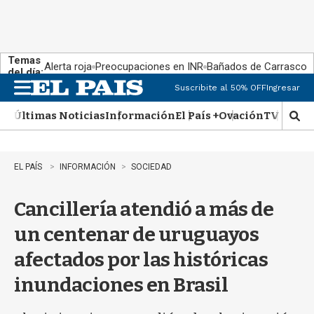
Temas
Alerta roja
Preocupaciones en INR
Bañados de Carrasco
del día:
Suscribite al 50% OFF
Ingresar
M
e
Últimas Noticias
Información
El País +
Ovación
TV Show
n
M
u
o
s
t
EL PAÍS
INFORMACIÓN
SOCIEDAD
r
a
Cancillería atendió a más de
r
b
un centenar de uruguayos
�
s
afectados por las históricas
q
u
inundaciones en Brasil
e
d