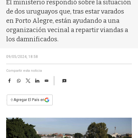
a
El ministerio respondió sobre la situación
de dos uruguayos que, tras estar varados
en Porto Alegre, están ayudando a una
organización vecinal a repartir viandas a
los damnificados.
09/05/2024, 18:58
Compartir esta noticia
F
W
T
L
E
a
h
w
i
m
c
a
i
n
a
e
t
t
k
i
+
Agregar El País en
b
s
t
e
l
o
A
e
d
o
p
r
I
k
p
n