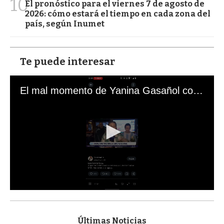
10
El pronóstico para el viernes 7 de agosto de
2026: cómo estará el tiempo en cada zona del
país, según Inumet
Te puede interesar
El mal momento de Yanina Gasañol con un hincha argentino en "Subrayado"
0
s
e
c
Últimas Noticias