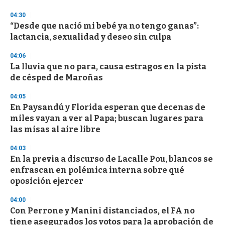
o
n
04:30
d
“Desde que nació mi bebé ya no tengo ganas”:
s
o
lactancia, sexualidad y deseo sin culpa
f
3
04:06
3
s
La lluvia que no para, causa estragos en la pista
e
de césped de Maroñas
c
o
04:05
n
d
En Paysandú y Florida esperan que decenas de
s
miles vayan a ver al Papa; buscan lugares para
las misas al aire libre
04:03
En la previa a discurso de Lacalle Pou, blancos se
enfrascan en polémica interna sobre qué
oposición ejercer
04:00
Con Perrone y Manini distanciados, el FA no
tiene asegurados los votos para la aprobación de