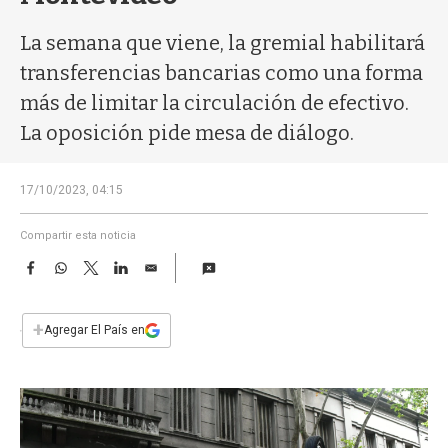
a
La semana que viene, la gremial habilitará
transferencias bancarias como una forma
más de limitar la circulación de efectivo.
La oposición pide mesa de diálogo.
17/10/2023, 04:15
Compartir esta noticia
F
W
T
L
E
a
h
w
i
m
c
a
i
n
a
e
t
t
k
i
+
Agregar El País en
b
s
t
e
l
o
A
e
d
o
p
r
I
k
p
n