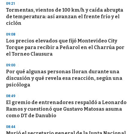
s
09:21
e
Tormentas, vientos de 100 km/h y caída abrupta
c
de temperatura: así avanzan el frente frío y el
o
n
ciclón
d
s
09:08
Los precios elevados que fijó Montevideo City
Torque para recibir a Peñarol en el Charrúa por
el Torneo Clausura
09:00
Por qué algunas personas lloran durante una
discusión y qué revela esa reacción, según una
psicóloga
08:49
El gremio de entrenadores respaldó a Leonardo
Ramos y cuestionó que Gustavo Matosas asuma
como DT de Danubio
08:44
Murió el secretario general de la Junta Nacional