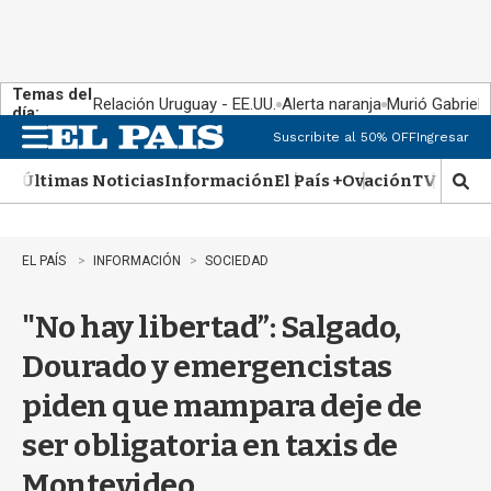
Temas del
Relación Uruguay - EE.UU.
Alerta naranja
Murió Gabriel 
día:
Suscribite al 50% OFF
Ingresar
M
e
Últimas Noticias
Información
El País +
Ovación
TV Show
n
M
u
o
s
t
EL PAÍS
INFORMACIÓN
SOCIEDAD
r
a
"No hay libertad”: Salgado,
r
b
Dourado y emergencistas
�
s
piden que mampara deje de
q
u
ser obligatoria en taxis de
e
d
Montevideo