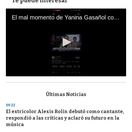
Te puede interesar
El mal momento de Yanina Gasañol con un hincha argentino en "Subrayado"
0
s
e
c
Últimas Noticias
o
n
09:22
d
El extricolor Alexis Rolín debutó como cantante,
s
o
respondió a las críticas y aclaró su futuro en la
f
música
3
3