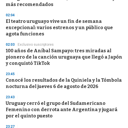
f
más recomendados
3
3
s
02:04
e
El teatro uruguayo vive un fin de semana
c
excepcional: varios estrenos y un público que
o
n
agota funciones
d
s
02:03
Exclusivo suscriptores
100 años de Aníbal Sampayo: tres miradas al
pionero de la canción uruguaya que llegó a Japón
y conquistó TikTok
23:45
Conocé los resultados de la Quiniela y la Tómbola
nocturna del jueves 6 de agosto de 2026
23:43
Uruguay cerró el grupo del Sudamericano
Femenino con derrota ante Argentina y jugará
por el quinto puesto
23:27