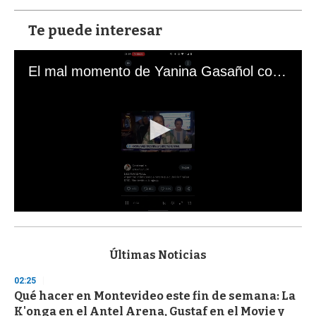
Te puede interesar
El mal momento de Yanina Gasañol con un hincha argentino en "Subrayado"
0
s
e
c
Últimas Noticias
o
n
02:25
d
Qué hacer en Montevideo este fin de semana: La
s
o
K'onga en el Antel Arena, Gustaf en el Movie y