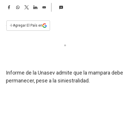
a
F
W
T
L
E
a
h
w
i
m
c
a
i
n
a
e
t
t
k
i
+
Agregar El País en
b
s
t
e
l
o
A
e
d
o
p
r
I
k
p
n
Informe de la Unasev admite que la mampara debe
permanecer, pese a la siniestralidad.