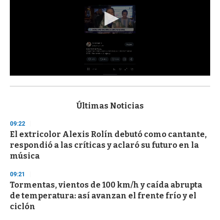
0
s
e
c
Últimas Noticias
o
n
09:22
d
El extricolor Alexis Rolín debutó como cantante,
s
o
respondió a las críticas y aclaró su futuro en la
f
música
3
3
s
09:21
e
Tormentas, vientos de 100 km/h y caída abrupta
c
de temperatura: así avanzan el frente frío y el
o
n
ciclón
d