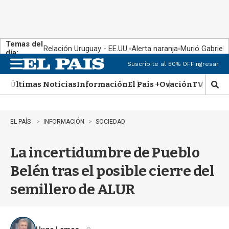
Temas del
Relación Uruguay - EE.UU.
Alerta naranja
Murió Gabriel 
día:
Suscribite al 50% OFF
Ingresar
M
e
Últimas Noticias
Información
El País +
Ovación
TV Show
n
M
u
o
s
t
EL PAÍS
INFORMACIÓN
SOCIEDAD
r
a
La incertidumbre de Pueblo
r
b
Belén tras el posible cierre del
�
s
semillero de ALUR
q
u
e
d