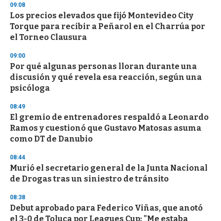
s
09:08
Los precios elevados que fijó Montevideo City
Torque para recibir a Peñarol en el Charrúa por
el Torneo Clausura
09:00
Por qué algunas personas lloran durante una
discusión y qué revela esa reacción, según una
psicóloga
08:49
El gremio de entrenadores respaldó a Leonardo
Ramos y cuestionó que Gustavo Matosas asuma
como DT de Danubio
08:44
Murió el secretario general de la Junta Nacional
de Drogas tras un siniestro de tránsito
08:38
Debut aprobado para Federico Viñas, que anotó
el 3-0 de Toluca por Leagues Cup: "Me estaba