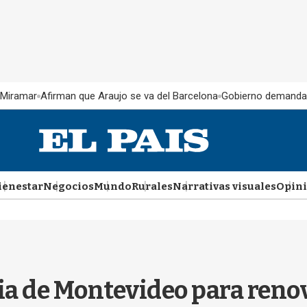
 Miramar
Afirman que Araujo se va del Barcelona
Gobierno demanda
ienestar
Negocios
Mundo
Rurales
Narrativas visuales
Opin
cia de Montevideo para renov