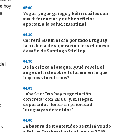
co
hoy
05:00
a
Yogur, yogur griego y kéfir: cuáles son
sus diferencias y qué beneficios
aportan a la salud intestinal
04:30
Correrá 50 km al día por todo Uruguay:
la historia de superación tras el nuevo
desafío de Santiago Stirling
04:30
del
De la crítica al ataque: ¿Qué revela el
auge del hate sobre la forma en la que
hoy nos vinculamos?
04:03
Lubetkin: "No hay negociación
concreta" con EE.UU. y, si llegan
deportados, tendrán prioridad
o
"uruguayos detenidos"
04:00
La basura de Montevideo seguirá yendo
as
a Felipe Cardoso hasta al menos 2055,