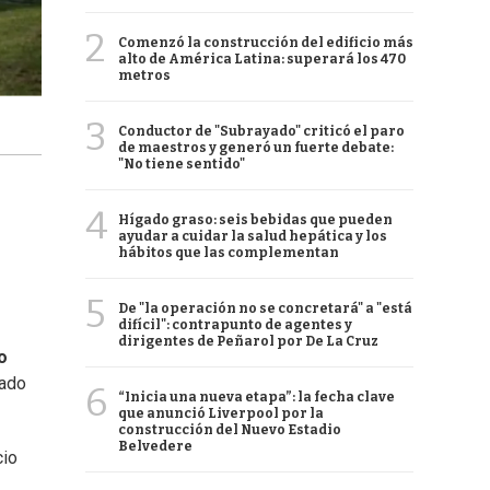
2
Comenzó la construcción del edificio más
alto de América Latina: superará los 470
metros
3
Conductor de "Subrayado" criticó el paro
de maestros y generó un fuerte debate:
"No tiene sentido"
4
Hígado graso: seis bebidas que pueden
ayudar a cuidar la salud hepática y los
hábitos que las complementan
5
De "la operación no se concretará" a "está
difícil": contrapunto de agentes y
dirigentes de Peñarol por De La Cruz
o
lado
6
“Inicia una nueva etapa”: la fecha clave
que anunció Liverpool por la
construcción del Nuevo Estadio
Belvedere
cio