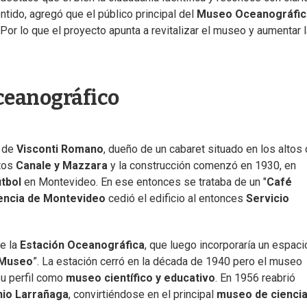
tido, agregó que el público principal del
Museo Oceanográfi
or lo que el proyecto apunta a revitalizar el museo y aumentar l
ceanográfico
o de
Visconti Romano
, dueño de un cabaret situado en los altos 
ctos
Canale y Mazzara
y la construcción comenzó en 1930, en
útbol
en Montevideo. En ese entonces se trataba de un "
Café
encia de Montevideo
cedió el edificio al entonces
Servicio
e la
Estación Oceanográfica
, que luego incorporaría un espaci
 Museo
”. La estación cerró en la década de 1940 pero el museo
su perfil como
museo científico y educativo
. En 1956 reabrió
io Larrañaga
, convirtiéndose en el principal
museo de cienci