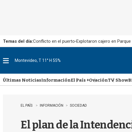
Temas del día:
Conflicto en el puerto
Explotaron cajero en Parque
Montevideo, T 11° H 55%
M
e
n
u
Últimas Noticias
Información
El País +
Ovación
TV Show
B
EL PAÍS
INFORMACIÓN
SOCIEDAD
El plan de la Intenden