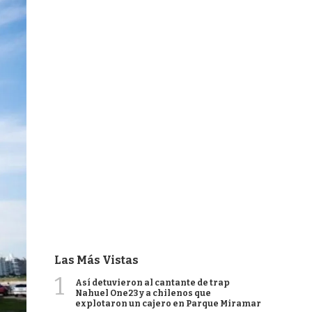
Las Más Vistas
1
Así detuvieron al cantante de trap
Nahuel One23 y a chilenos que
explotaron un cajero en Parque Miramar