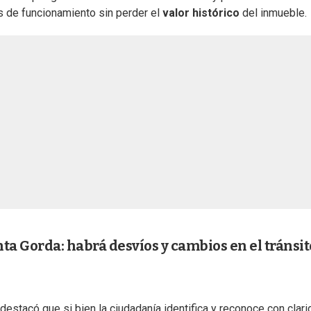
s de funcionamiento sin perder el
valor histórico
del inmueble.
ta Gorda: habrá desvíos y cambios en el tránsit
 destacó que si bien la ciudadanía identifica y reconoce con clari