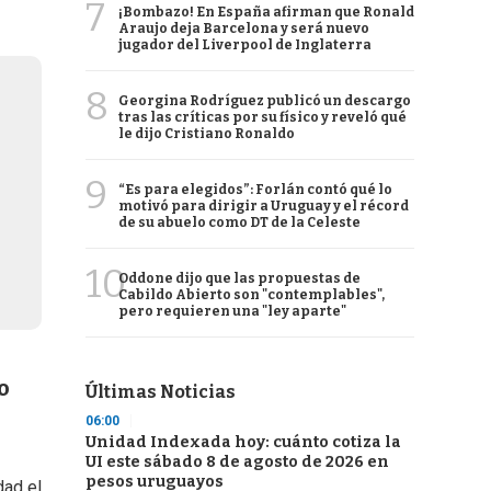
7
¡Bombazo! En España afirman que Ronald
Araujo deja Barcelona y será nuevo
jugador del Liverpool de Inglaterra
8
Georgina Rodríguez publicó un descargo
tras las críticas por su físico y reveló qué
le dijo Cristiano Ronaldo
9
“Es para elegidos”: Forlán contó qué lo
motivó para dirigir a Uruguay y el récord
de su abuelo como DT de la Celeste
10
Oddone dijo que las propuestas de
Cabildo Abierto son "contemplables",
pero requieren una "ley aparte"
o
Últimas Noticias
06:00
Unidad Indexada hoy: cuánto cotiza la
UI este sábado 8 de agosto de 2026 en
pesos uruguayos
dad el