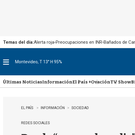
Temas del día:
Alerta roja
Preocupaciones en INR
Bañados de Ca
Montevideo, T 13° H 95%
M
e
n
u
Últimas Noticias
Información
El País +
Ovación
TV Show
B
EL PAÍS
INFORMACIÓN
SOCIEDAD
REDES SOCIALES