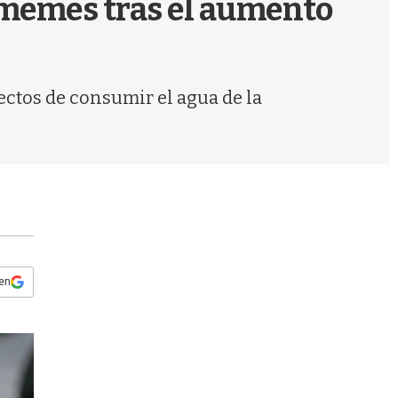
os memes tras el aumento
s
q
u
e
d
ectos de consumir el agua de la
a
 en