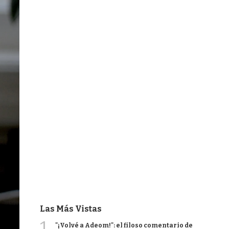
Las Más Vistas
1
"¡Volvé a Adeom!": el filoso comentario de