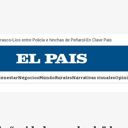
rrasco
Líos entre Policía e hinchas de Peñarol
En Clave País
ienestar
Negocios
Mundo
Rurales
Narrativas visuales
Opin