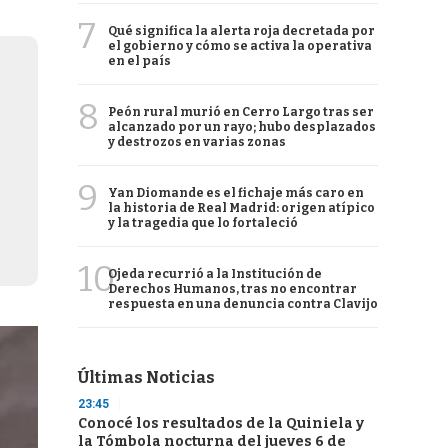
7
Qué significa la alerta roja decretada por
el gobierno y cómo se activa la operativa
en el país
8
Peón rural murió en Cerro Largo tras ser
alcanzado por un rayo; hubo desplazados
y destrozos en varias zonas
9
Yan Diomande es el fichaje más caro en
la historia de Real Madrid: origen atípico
y la tragedia que lo fortaleció
10
Ojeda recurrió a la Institución de
Derechos Humanos, tras no encontrar
respuesta en una denuncia contra Clavijo
Últimas Noticias
23:45
Conocé los resultados de la Quiniela y
la Tómbola nocturna del jueves 6 de