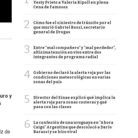
Yesty Prieto a Valeria Ripoll en plena
Cena de Famosos
2
Cómo fue el siniestro de tránsito por el
que murió Gabriel Rossi, secretario
general de Drogas
3
Entre "mal compañero" y "mal perdedor",
altísima tensión en vivo entre dos
integrantes de programa radial
4
Gobierno declaró la alerta roja por las
condiciones meteorológicas en varias
zonas del país
5
ruro y
Director del Sinae explicó qué implica la
alerta roja para zonas costeras y qué
a
pasa con las clases
6
La confesión de una uruguaya en "Ahora
Caigo" Argentina que descolocó a Darío
íz de
Barassi y se hizo viral