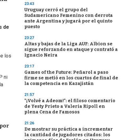
23:43
Uruguay cerró el grupo del
Sudamericano Femenino con derrota
ante Argentina y jugará por el quinto
puesto
s de
23:27
Altas y bajas de la Liga AUF: Albion se
sigue reforzando en ataque y contrató a
Ignacio Neira
ue los
23:17
Games of the Future: Peñarol a paso
P ni
firme se metió en los cuartos de final de
la competencia en Kazajistán
la
21:57
"¡Volvé a Adeom!": el filoso comentario
de Yesty Prieto a Valeria Ripoll en
plena Cena de Famosos
21:26
 por
De mostrar su práctica a incrementar
la cantidad de jugadores citados: los