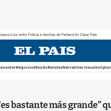
rrasco
Líos entre Policía e hinchas de Peñarol
En Clave País
ienestar
Negocios
Mundo
Rurales
Narrativas visuales
Opin
“es bastante más grande” qu