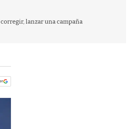
s
q
u
e
io corregir, lanzar una campaña
d
a
 en