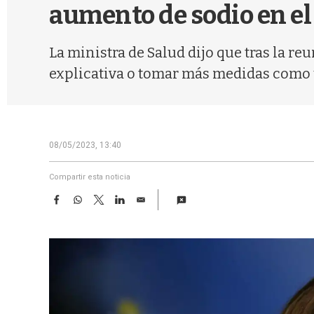
aumento de sodio en el
La ministra de Salud dijo que tras la re
explicativa o tomar más medidas como 
08/05/2023, 13:40
Compartir esta noticia
F
W
T
L
E
a
h
w
i
m
c
a
i
n
a
e
t
t
k
i
b
s
t
e
l
o
A
e
d
o
p
r
I
k
p
n