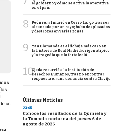
7
el gobierno y cómo se activa la operativa
en el país
8
Peón rural murió en Cerro Largo tras ser
alcanzado por un rayo; hubo desplazados
y destrozos en varias zonas
9
Yan Diomande es el fichaje más caro en
la historia de Real Madrid: origen atípico
y la tragedia que lo fortaleció
10
Ojeda recurrió a la Institución de
Derechos Humanos, tras no encontrar
respuesta en una denuncia contra Clavijo
usos
(los
l
Últimas Noticias
 de un
23:45
Conocé los resultados de la Quiniela y
la Tómbola nocturna del jueves 6 de
agosto de 2026
una