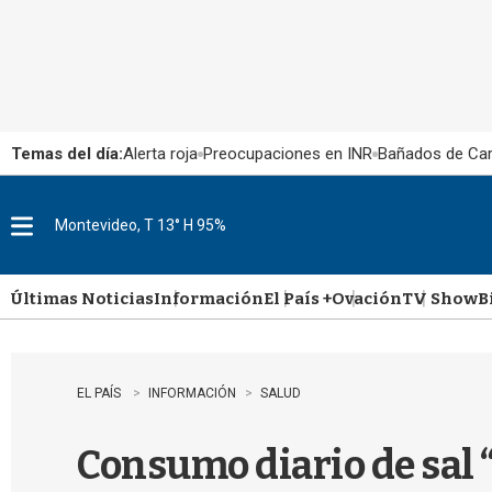
Temas del día:
Alerta roja
Preocupaciones en INR
Bañados de Ca
Montevideo, T 13° H 95%
M
e
n
u
Últimas Noticias
Información
El País +
Ovación
TV Show
B
EL PAÍS
INFORMACIÓN
SALUD
Consumo diario de sal 