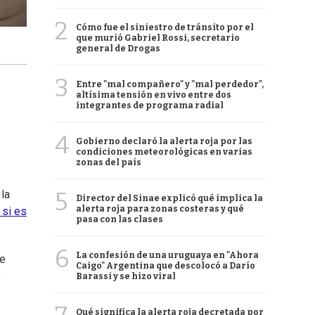
2
Cómo fue el siniestro de tránsito por el
que murió Gabriel Rossi, secretario
general de Drogas
3
Entre "mal compañero" y "mal perdedor",
altísima tensión en vivo entre dos
integrantes de programa radial
4
Gobierno declaró la alerta roja por las
condiciones meteorológicas en varias
zonas del país
5
 la
Director del Sinae explicó qué implica la
alerta roja para zonas costeras y qué
 si es
pasa con las clases
6
La confesión de una uruguaya en "Ahora
ue
Caigo" Argentina que descolocó a Darío
a
Barassi y se hizo viral
Qué significa la alerta roja decretada por