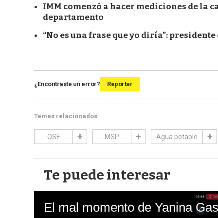
IMM comenzó a hacer mediciones de la cal
departamento
“No es una frase que yo diría”: presidente
¿Encontraste un error?
Reportar
Temas relacionados
OSE
MSP
Agua potable
Te puede interesar