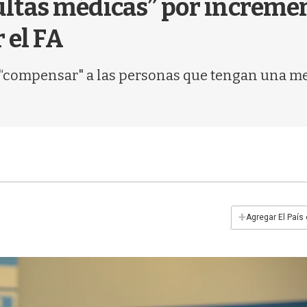
tas médicas” por increment
 el FA
 “compensar" a las personas que tengan una me
+
Agregar El País