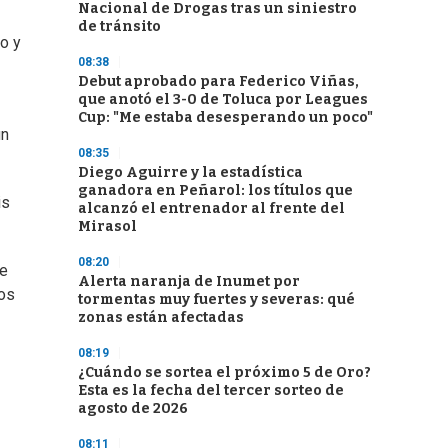
Nacional de Drogas tras un siniestro
de tránsito
o y
08:38
Debut aprobado para Federico Viñas,
que anotó el 3-0 de Toluca por Leagues
Cup: "Me estaba desesperando un poco"
un
08:35
Diego Aguirre y la estadística
ganadora en Peñarol: los títulos que
is
alcanzó el entrenador al frente del
Mirasol
08:20
se
Alerta naranja de Inumet por
los
tormentas muy fuertes y severas: qué
zonas están afectadas
08:19
¿Cuándo se sortea el próximo 5 de Oro?
Esta es la fecha del tercer sorteo de
agosto de 2026
08:11