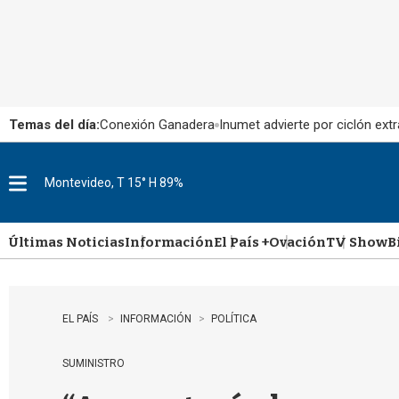
Temas del día:
Conexión Ganadera
Inumet advierte por ciclón extr
Montevideo, T 15° H 89%
M
e
n
u
Últimas Noticias
Información
El País +
Ovación
TV Show
B
EL PAÍS
INFORMACIÓN
POLÍTICA
SUMINISTRO