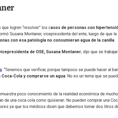
aner
que logren “resolver” los c
asos de personas con hipertensi
nformó Susana Montaner, vicepresidenta del ente, luego de que la
nas con esa patología no consumieran agua de la canilla
.
icepresidenta de OSE, Susana Montaner
, dijo que se trabaja
a
: “Tenemos que verificar, porque tampoco se puede hacer al barr
a Coca-Cola y comprarse un agua
. No es un tema que se pued
 demuestra poco conocimiento de la realidad económica de much
tan de una coca cola como quisieran. No pueden comprar una Coc
res ya que los médicos dicen que debemos tomar dos litros d