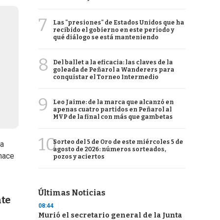
7
Las "presiones" de Estados Unidos que ha
recibido el gobierno en este período y
qué diálogo se está manteniendo
8
Del ballet a la eficacia: las claves de la
goleada de Peñarol a Wanderers para
conquistar el Torneo Intermedio
9
Leo Jaime: de la marca que alcanzó en
apenas cuatro partidos en Peñarol al
MVP de la final con más que gambetas
10
Sorteo del 5 de Oro de este miércoles 5 de
sa
agosto de 2026: números sorteados,
 hace
pozos y aciertos
Últimas Noticias
nte
08:44
Murió el secretario general de la Junta