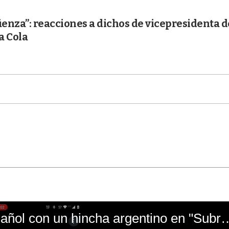
üenza”: reacciones a dichos de vicepresidenta d
a Cola
El mal momento de Yanina Gasañol con un hin