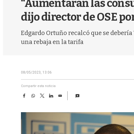
“Aumentarán las consul
dijo director de OSE por
Edgardo Ortuño recalcó que se debería
una rebaja en la tarifa
08/05/2023, 13:06
Compartir esta noticia
F
W
T
L
E
a
h
w
i
m
c
a
i
n
a
e
t
t
k
i
b
s
t
e
l
o
A
e
d
o
p
r
I