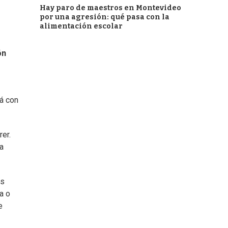
Hay paro de maestros en Montevideo
por una agresión: qué pasa con la
alimentación escolar
ón
rá con
er.
a
os
a o
e