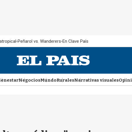
atropical
Peñarol vs. Wanderers
En Clave País
ienestar
Negocios
Mundo
Rurales
Narrativas visuales
Opin