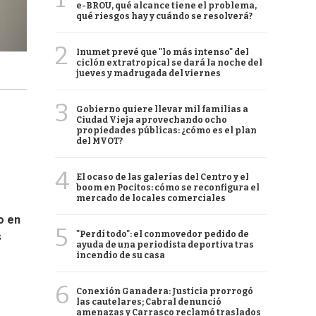
e-BROU, qué alcance tiene el problema,
qué riesgos hay y cuándo se resolverá?
2
Inumet prevé que "lo más intenso" del
ciclón extratropical se dará la noche del
jueves y madrugada del viernes
3
Gobierno quiere llevar mil familias a
Ciudad Vieja aprovechando ocho
propiedades públicas: ¿cómo es el plan
del MVOT?
4
El ocaso de las galerías del Centro y el
boom en Pocitos: cómo se reconfigura el
mercado de locales comerciales
o en
5
"Perdí todo": el conmovedor pedido de
s
ayuda de una periodista deportiva tras
incendio de su casa
6
Conexión Ganadera: Justicia prorrogó
las cautelares; Cabral denunció
amenazas y Carrasco reclamó traslados