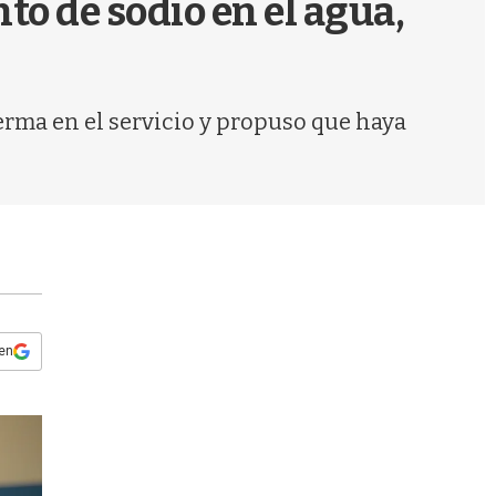
o de sodio en el agua,
s
q
u
e
d
rma en el servicio y propuso que haya
a
 en