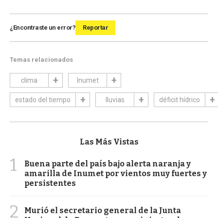
¿Encontraste un error?
Reportar
Temas relacionados
clima
Inumet
estado del tiempo
lluvias
déficit hídrico
Las Más Vistas
1
Buena parte del país bajo alerta naranja y
amarilla de Inumet por vientos muy fuertes y
persistentes
2
Murió el secretario general de la Junta