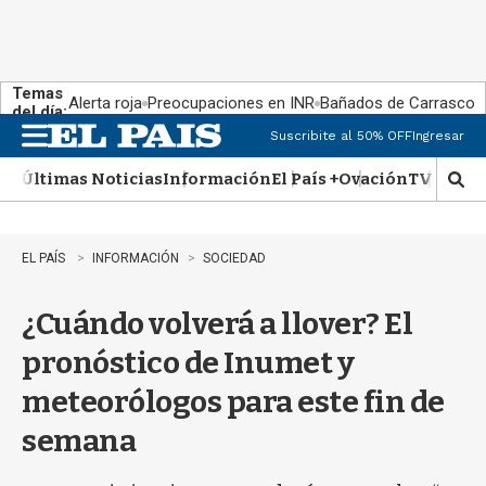
Temas
Alerta roja
Preocupaciones en INR
Bañados de Carrasco
del día:
Suscribite al 50% OFF
Ingresar
M
e
Últimas Noticias
Información
El País +
Ovación
TV Show
n
M
u
o
s
t
EL PAÍS
INFORMACIÓN
SOCIEDAD
r
a
¿Cuándo volverá a llover? El
r
b
pronóstico de Inumet y
�
s
meteorólogos para este fin de
q
u
semana
e
d