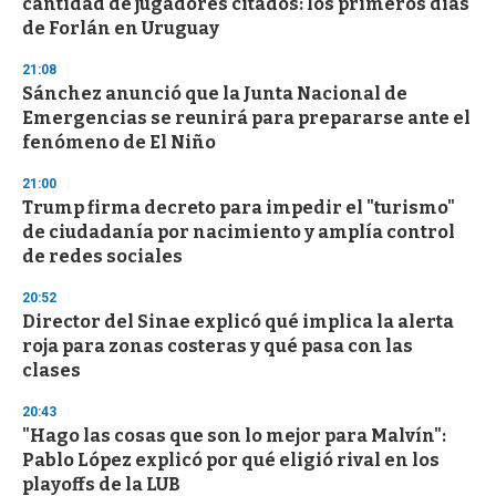
cantidad de jugadores citados: los primeros días
c
de Forlán en Uruguay
o
n
d
21:08
s
Sánchez anunció que la Junta Nacional de
Emergencias se reunirá para prepararse ante el
fenómeno de El Niño
21:00
Trump firma decreto para impedir el "turismo"
de ciudadanía por nacimiento y amplía control
de redes sociales
20:52
Director del Sinae explicó qué implica la alerta
roja para zonas costeras y qué pasa con las
clases
20:43
"Hago las cosas que son lo mejor para Malvín":
Pablo López explicó por qué eligió rival en los
playoffs de la LUB