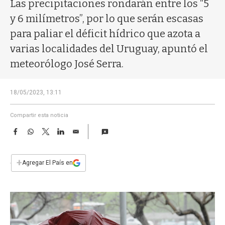
a
Las precipitaciones rondarán entre los “5
y 6 milímetros”, por lo que serán escasas
para paliar el déficit hídrico que azota a
varias localidades del Uruguay, apuntó el
meteorólogo José Serra.
18/05/2023, 13:11
Compartir esta noticia
F
W
T
L
E
a
h
w
i
m
c
a
i
n
a
e
t
t
k
i
+
Agregar El País en
b
s
t
e
l
o
A
e
d
o
p
r
I
k
p
n