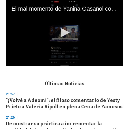
El mal momento de Yanina Gasañol con un hincha argentino en "Subrayado"
0
s
e
c
Últimas Noticias
o
n
21:57
d
"¡Volvé a Adeom!": el filoso comentario de Yesty
s
o
Prieto a Valeria Ripoll en plena Cena de Famosos
f
3
21:26
3
s
De mostrar su práctica a incrementar la
e