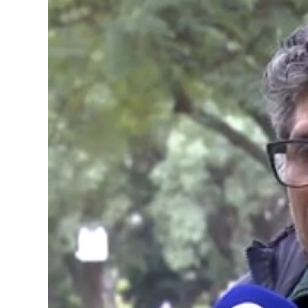
o
p
r
I
k
p
n