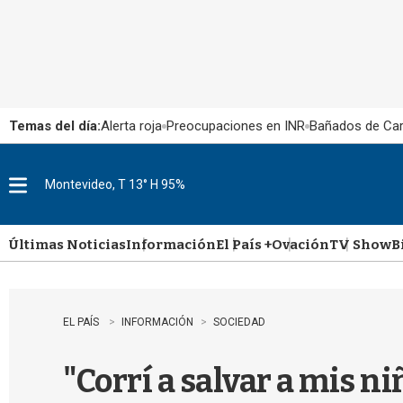
Temas del día:
Alerta roja
Preocupaciones en INR
Bañados de Ca
Montevideo, T 13° H 95%
M
e
n
u
Últimas Noticias
Información
El País +
Ovación
TV Show
B
EL PAÍS
INFORMACIÓN
SOCIEDAD
"Corrí a salvar a mis ni