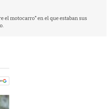
s
q
u
e
e el motocarro" en el que estaban sus
d
o.
a
 en