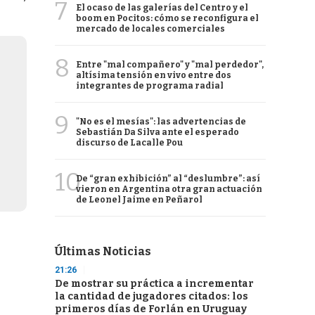
7
El ocaso de las galerías del Centro y el
boom en Pocitos: cómo se reconfigura el
mercado de locales comerciales
8
Entre "mal compañero" y "mal perdedor",
altísima tensión en vivo entre dos
integrantes de programa radial
9
"No es el mesías": las advertencias de
Sebastián Da Silva ante el esperado
discurso de Lacalle Pou
10
De “gran exhibición” al “deslumbre”: así
vieron en Argentina otra gran actuación
de Leonel Jaime en Peñarol
Últimas Noticias
21:26
De mostrar su práctica a incrementar
la cantidad de jugadores citados: los
primeros días de Forlán en Uruguay