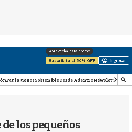
Suscribite al 50% OFF
Ingresar
ión
Paula
Juegos
Sostenible
Desde Adentro
Newsletter
Podca
M
o
s
t
r
a
r
re de los pequeños
b
�