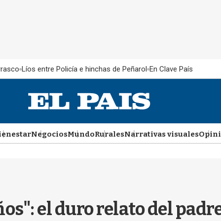
rrasco
Líos entre Policía e hinchas de Peñarol
En Clave País
ienestar
Negocios
Mundo
Rurales
Narrativas visuales
Opin
ños": el duro relato del pad