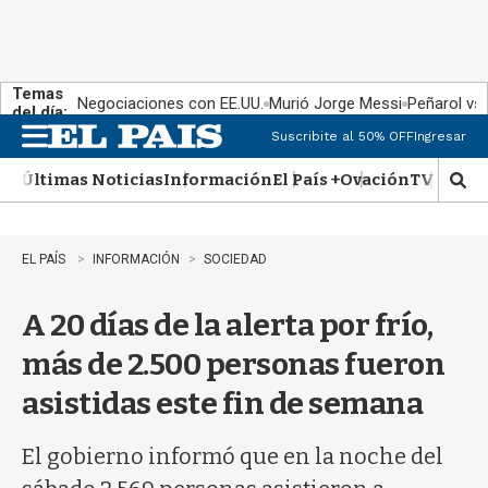
Temas
Negociaciones con EE.UU.
Murió Jorge Messi
Peñarol vs
del día:
Suscribite al 50% OFF
Ingresar
M
e
Últimas Noticias
Información
El País +
Ovación
TV Show
n
M
u
o
s
t
EL PAÍS
INFORMACIÓN
SOCIEDAD
r
a
A 20 días de la alerta por frío,
r
b
más de 2.500 personas fueron
�
s
asistidas este fin de semana
q
u
e
El gobierno informó que en la noche del
d