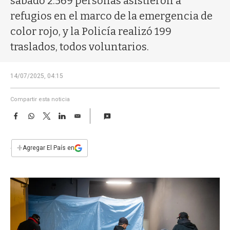
sábado 2.569 personas asistieron a
a
refugios en el marco de la emergencia de
color rojo, y la Policía realizó 199
traslados, todos voluntarios.
14/07/2025, 04:15
Compartir esta noticia
F
W
T
L
E
a
h
w
i
m
c
a
i
n
a
e
t
t
k
i
+
Agregar El País en
b
s
t
e
l
o
A
e
d
o
p
r
I
k
p
n