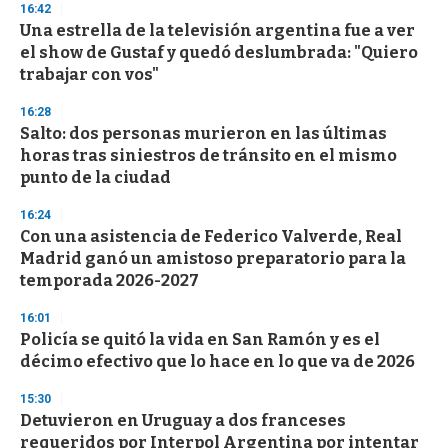
16:42
d
Una estrella de la televisión argentina fue a ver
s
o
el show de Gustaf y quedó deslumbrada: "Quiero
f
trabajar con vos"
3
3
s
16:28
e
Salto: dos personas murieron en las últimas
c
horas tras siniestros de tránsito en el mismo
o
n
punto de la ciudad
d
s
16:24
Con una asistencia de Federico Valverde, Real
Madrid ganó un amistoso preparatorio para la
temporada 2026-2027
16:01
Policía se quitó la vida en San Ramón y es el
décimo efectivo que lo hace en lo que va de 2026
15:30
Detuvieron en Uruguay a dos franceses
requeridos por Interpol Argentina por intentar