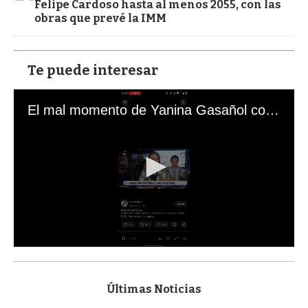
Felipe Cardoso hasta al menos 2055, con las
obras que prevé la IMM
Te puede interesar
El mal momento de Yanina Gasañol con un hincha argentino en "Subrayado"
0
s
e
c
Últimas Noticias
o
n