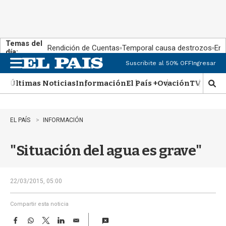
Temas del
Rendición de Cuentas
Temporal causa destrozos
En 
día:
Suscribite al 50% OFF
Ingresar
M
e
Últimas Noticias
Información
El País +
Ovación
TV Show
n
M
u
o
s
t
EL PAÍS
INFORMACIÓN
r
a
"Situación del agua es grave"
r
b
�
s
22/03/2015, 05:00
q
u
Compartir esta noticia
e
F
W
T
L
E
d