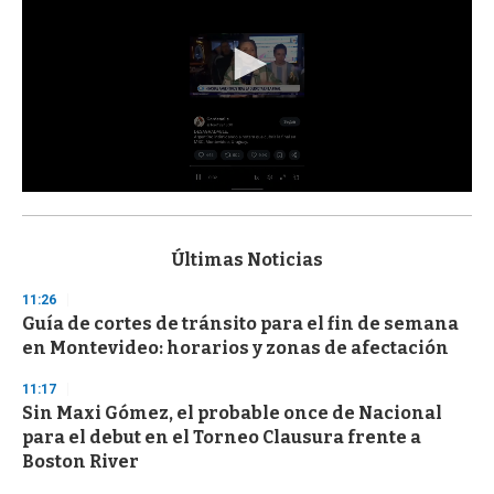
0
s
e
c
Últimas Noticias
o
n
11:26
d
Guía de cortes de tránsito para el fin de semana
s
o
en Montevideo: horarios y zonas de afectación
f
3
11:17
3
s
Sin Maxi Gómez, el probable once de Nacional
e
para el debut en el Torneo Clausura frente a
c
Boston River
o
n