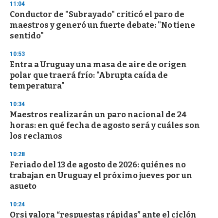
d
11:04
s
Conductor de "Subrayado" criticó el paro de
maestros y generó un fuerte debate: "No tiene
sentido"
10:53
Entra a Uruguay una masa de aire de origen
polar que traerá frío: "Abrupta caída de
temperatura"
10:34
Maestros realizarán un paro nacional de 24
horas: en qué fecha de agosto será y cuáles son
los reclamos
10:28
Feriado del 13 de agosto de 2026: quiénes no
trabajan en Uruguay el próximo jueves por un
asueto
10:24
Orsi valora “respuestas rápidas” ante el ciclón