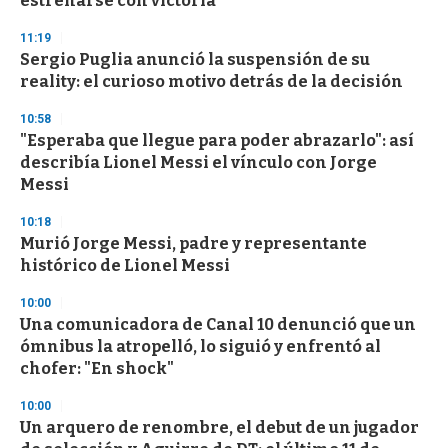
estrenarse con victoria
3
3
s
11:19
e
Sergio Puglia anunció la suspensión de su
c
reality: el curioso motivo detrás de la decisión
o
n
d
10:58
s
"Esperaba que llegue para poder abrazarlo": así
describía Lionel Messi el vínculo con Jorge
Messi
10:18
Murió Jorge Messi, padre y representante
histórico de Lionel Messi
10:00
Una comunicadora de Canal 10 denunció que un
ómnibus la atropelló, lo siguió y enfrentó al
chofer: "En shock"
10:00
Un arquero de renombre, el debut de un jugador