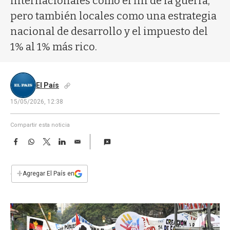
internacionales como el fin de la guerra,
a
pero también locales como una estrategia
nacional de desarrollo y el impuesto del
1% al 1% más rico.
El País
15/05/2026, 12:38
Compartir esta noticia
F
W
T
L
E
a
h
w
i
m
c
a
i
n
a
e
t
t
k
i
+
Agregar El País en
b
s
t
e
l
o
A
e
d
o
p
r
I
k
p
n