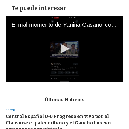
Te puede interesar
El mal momento de Yanina Gasañol con un hincha argentino en "Subrayado"
0
s
e
c
Últimas Noticias
o
n
11:29
d
Central Español 0-0 Progreso en vivo por el
s
o
Clausura: el palermitano y el Gaucho buscan
f