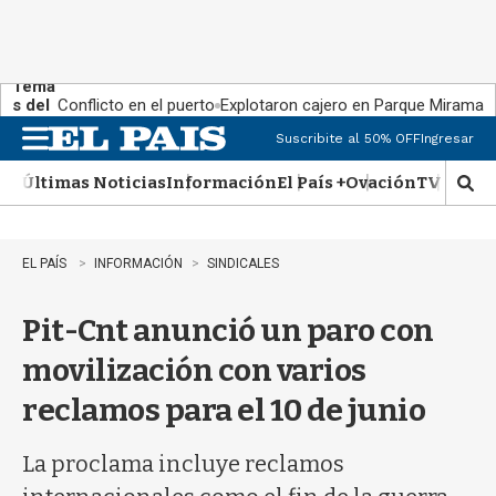
Tema
s del
Conflicto en el puerto
Explotaron cajero en Parque Miramar
día:
Suscribite al 50% OFF
Ingresar
M
e
Últimas Noticias
Información
El País +
Ovación
TV Show
n
M
u
o
s
t
EL PAÍS
INFORMACIÓN
SINDICALES
r
a
Pit-Cnt anunció un paro con
r
b
movilización con varios
�
s
reclamos para el 10 de junio
q
u
e
La proclama incluye reclamos
d