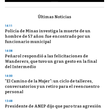
0
s
e
c
Últimas Noticias
o
n
14:11
d
Policía de Minas investiga la muerte de un
s
o
hombre de 57 años: fue encontrado por un
f
funcionario municipal
3
3
s
14:08
e
Peñarol respondió a las felicitaciones de
c
Wanderers, que tuvo un gran gesto en la final
o
n
del Intermedio
d
s
14:00
"El Camino de la Mujer": un ciclo de talleres,
conversatorios y un retiro para el reencuentro
personal
13:48
Presidente de ANEP dijo que paro tras agresión