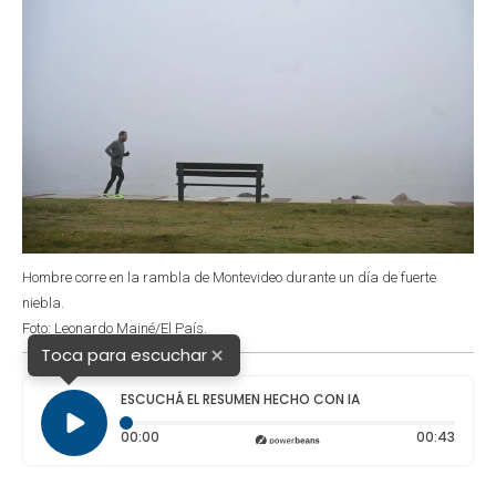
Hombre corre en la rambla de Montevideo durante un día de fuerte
niebla.
Foto: Leonardo Mainé/El País.
×
Toca para escuchar
ESCUCHÁ EL RESUMEN HECHO CON IA
Tiempo transcurrido: 0 segundos
Durac
00:00
00:43