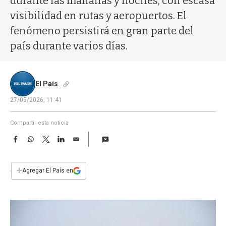
durante las mañanas y noches, con escasa
a
visibilidad en rutas y aeropuertos. El
fenómeno persistirá en gran parte del
país durante varios días.
El País
27/05/2026, 11:41
Compartir esta noticia
F
W
T
L
E
a
h
w
i
m
c
a
i
n
a
e
t
t
k
i
+
Agregar El País en
b
s
t
e
l
o
A
e
d
o
p
r
I
k
p
n