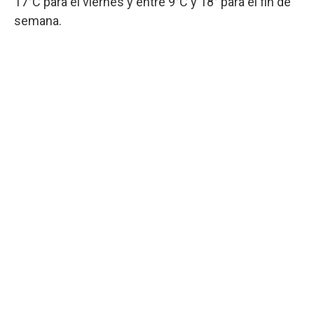
17°C para el viernes y entre 9°C y 18° para el fin de
semana.