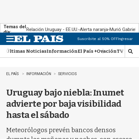
Temas del
Relación Uruguay - EE.UU.
Alerta naranja
Murió Gabriel 
día:
Suscribite al 50% OFF
Ingresar
M
e
Últimas Noticias
Información
El País +
Ovación
TV Show
n
M
u
o
s
t
EL PAÍS
INFORMACIÓN
SERVICIOS
r
a
Uruguay bajo niebla: Inumet
r
b
advierte por baja visibilidad
�
s
hasta el sábado
q
u
e
Meteorólogos prevén bancos densos
d