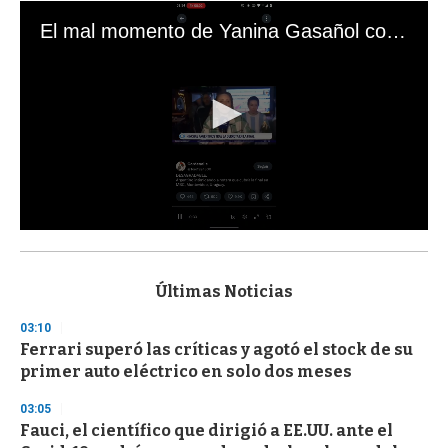
El mal momento de Yanina Gasañol con un hincha argentino en "Subrayado"
0
s
e
c
Últimas Noticias
o
n
03:10
d
Ferrari superó las críticas y agotó el stock de su
s
o
primer auto eléctrico en solo dos meses
f
3
03:05
3
s
Fauci, el científico que dirigió a EE.UU. ante el
e