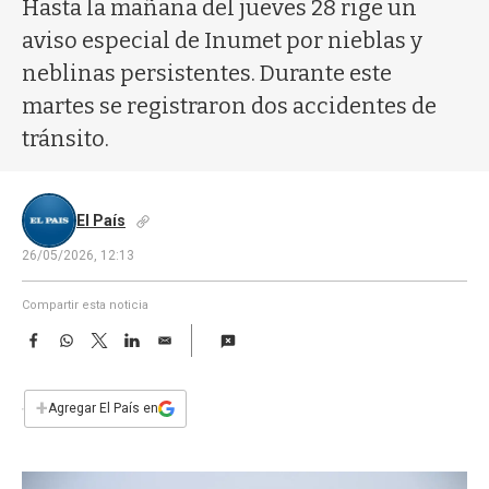
a
Hasta la mañana del jueves 28 rige un
aviso especial de Inumet por nieblas y
neblinas persistentes. Durante este
martes se registraron dos accidentes de
tránsito.
El País
26/05/2026, 12:13
Compartir esta noticia
F
W
T
L
E
a
h
w
i
m
c
a
i
n
a
e
t
t
k
i
+
Agregar El País en
b
s
t
e
l
o
A
e
d
o
p
r
I
k
p
n