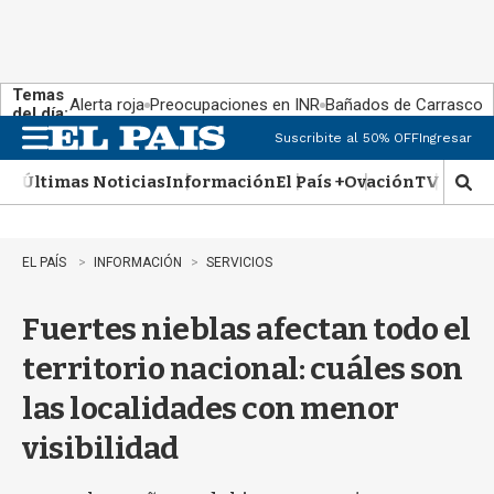
Temas
Alerta roja
Preocupaciones en INR
Bañados de Carrasco
del día:
Suscribite al 50% OFF
Ingresar
M
e
Últimas Noticias
Información
El País +
Ovación
TV Show
n
M
u
o
s
t
EL PAÍS
INFORMACIÓN
SERVICIOS
r
a
Fuertes nieblas afectan todo el
r
b
territorio nacional: cuáles son
�
s
las localidades con menor
q
u
visibilidad
e
d