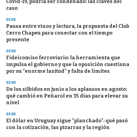
Covid-19, podría ser condenado: las claves del
c
caso
o
n
d
03:05
s
Pausa entre vinos y lectura, la propuesta del Club
Cerro Chapeu para conectar con el tiempo
presente
03:00
Fideicomiso ferroviario: la herramienta que
impulsa el gobierno y que la oposición cuestiona
por su “enorme laxitud” y falta de límites
03:00
De los silbidos en junio a los aplausos en agosto:
qué cambió en Peñarol en 35 días para elevar su
nivel
03:00
El dólar en Uruguay sigue "planchado": qué pasó
con la cotización, las pizarras y la región