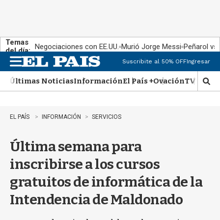
Temas
Negociaciones con EE.UU.
Murió Jorge Messi
Peñarol vs
del día:
Suscribite al 50% OFF
Ingresar
M
e
Últimas Noticias
Información
El País +
Ovación
TV Show
n
M
u
o
s
t
EL PAÍS
INFORMACIÓN
SERVICIOS
r
a
Última semana para
r
b
inscribirse a los cursos
�
s
gratuitos de informática de la
q
u
Intendencia de Maldonado
e
d