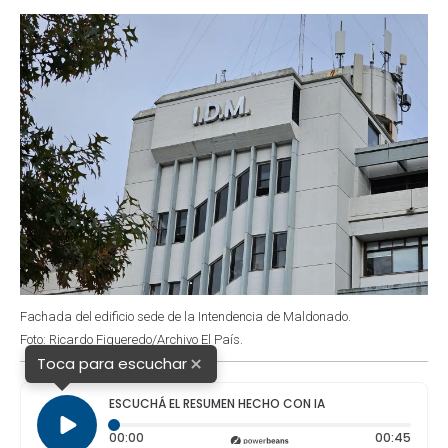
o
p
r
I
k
p
n
Fachada del edificio sede de la Intendencia de Maldonado.
Foto: Ricardo Figueredo/Archivo El País.
×
Toca para escuchar
ESCUCHÁ EL RESUMEN HECHO CON IA
Tiempo transcurrido: 0 segundos
Durac
00:00
00:45