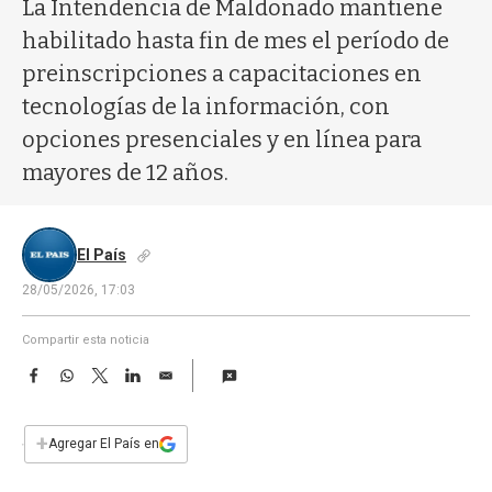
a
La Intendencia de Maldonado mantiene
habilitado hasta fin de mes el período de
preinscripciones a capacitaciones en
tecnologías de la información, con
opciones presenciales y en línea para
mayores de 12 años.
El País
28/05/2026, 17:03
Compartir esta noticia
F
W
T
L
E
a
h
w
i
m
c
a
i
n
a
e
t
t
k
i
+
Agregar El País en
b
s
t
e
l
o
A
e
d