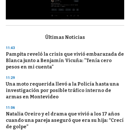
0
s
e
c
Últimas Noticias
o
n
11:43
d
Pampita reveló la crisis que vivió embarazada de
s
o
Blanca junto a Benjamín Vicuña: "Tenía cero
f
pesos en mi cuenta"
3
3
s
11:29
e
Una moto requerida llevó a la Policía hasta una
c
investigación por posible tráfico interno de
o
n
armas en Montevideo
d
s
11:06
Natalia Oreiro y el drama que vivió a los 17 años
cuando una pareja aseguró que era su hija: “Crecí
de golpe”