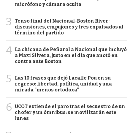
micrófono y cámara oculta
3
Tenso final del Nacional-Boston River:
discusiones, empujones y tres expulsados al
término del partido
4
La chicana de Peñarol a Nacional que incluyó
a Maxi Silvera, justo en el día que anotó en
contra ante Boston
5
Las 10 frases que dejó Lacalle Pou en su
regreso: libertad, política, unidad y una
mirada “menos ortodoxa”
6
UCOT extiende el paro tras el secuestro de un
chofer y un ómnibus: se movilizarán este
lunes