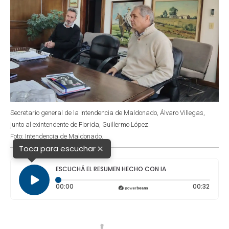
Secretario general de la Intendencia de Maldonado, Álvaro Villegas,
junto al exintendente de Florida, Guillermo López.
Foto: Intendencia de Maldonado.
×
Toca para escuchar
ESCUCHÁ EL RESUMEN HECHO CON IA
Tiempo transcurrido: 0 segundos
Durac
00:00
00:32