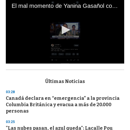
El mal momento de Yanina Gasañol con un hincha argentino en "Subrayado"
0
s
e
c
Últimas Noticias
o
n
03:28
d
Canadá declara en “emergencia” a la provincia
s
o
Columbia Británica y evacua a más de 20.000
f
personas
3
3
s
03:25
e
"Las nubes pasan, el azul queda": Lacalle Pou