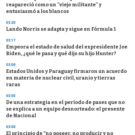
c
reapareció como un "viejo militante" y
o
n
entusiasmó a los blancos
d
s
03:20
Lando Norris se adapta y sigue en Fórmula 1
03:17
Empeora el estado de salud del expresidente Joe
Biden, ¿qué le pasa y qué dijo su hijo Hunter?
03:09
Estados Unidos y Paraguay firmaron un acuerdo
en materia de nuclear civil, uranio y tierras
raras
03:05
De una estrategia en el período de pases que no
se explica a un equipo desnorteado: el presente
de Nacional
03:00
El principio de “no poseer, no producir y no