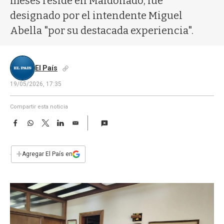
meses reside en Maldonado, fue
a
designado por el intendente Miguel
Abella "por su destacada experiencia".
El País
19/05/2026, 17:35
Compartir esta noticia
F
W
T
L
E
a
h
w
i
m
c
a
i
n
a
e
t
t
k
i
+
Agregar El País en
b
s
t
e
l
o
A
e
d
o
p
r
I
k
p
n