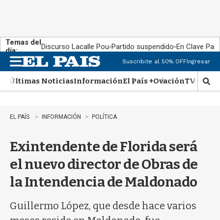
Temas del
Discurso Lacalle Pou
Partido suspendido
En Clave País
día:
Suscribite al 50% OFF
Ingresar
M
e
Últimas Noticias
Información
El País +
Ovación
TV Show
n
M
u
o
s
t
EL PAÍS
INFORMACIÓN
POLÍTICA
r
a
Exintendente de Florida será
r
b
el nuevo director de Obras de
�
s
la Intendencia de Maldonado
q
u
e
Guillermo López, que desde hace varios
d