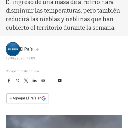
a
El ingreso de una masa de aire frío hará
disminuir las temperaturas, pero también
reducirá las nieblas y neblinas que han
cubierto el territorio durante la semana.
El País
12/06/2026, 12:09
Compartir esta noticia
F
W
T
L
E
a
h
w
i
m
c
a
i
n
a
e
t
t
k
i
+
Agregar El País en
b
s
t
e
l
o
A
e
d
o
p
r
I
k
p
n