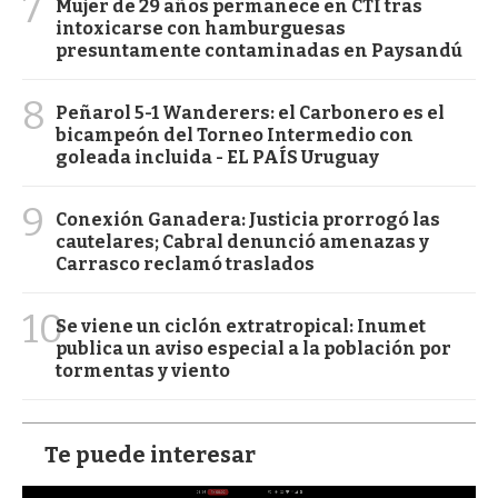
7
Mujer de 29 años permanece en CTI tras
intoxicarse con hamburguesas
presuntamente contaminadas en Paysandú
8
Peñarol 5-1 Wanderers: el Carbonero es el
bicampeón del Torneo Intermedio con
goleada incluida - EL PAÍS Uruguay
9
Conexión Ganadera: Justicia prorrogó las
cautelares; Cabral denunció amenazas y
Carrasco reclamó traslados
10
Se viene un ciclón extratropical: Inumet
publica un aviso especial a la población por
tormentas y viento
Te puede interesar