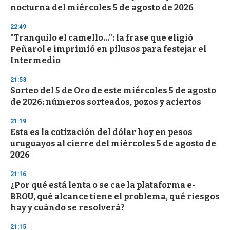
c
nocturna del miércoles 5 de agosto de 2026
o
n
d
22:49
s
"Tranquilo el camello...": la frase que eligió
Peñarol e imprimió en pilusos para festejar el
Intermedio
21:53
Sorteo del 5 de Oro de este miércoles 5 de agosto
de 2026: números sorteados, pozos y aciertos
21:19
Esta es la cotización del dólar hoy en pesos
uruguayos al cierre del miércoles 5 de agosto de
2026
21:16
¿Por qué está lenta o se cae la plataforma e-
BROU, qué alcance tiene el problema, qué riesgos
hay y cuándo se resolverá?
21:15