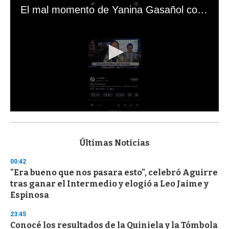
El mal momento de Yanina Gasañol con un hincha argentino en "Subrayado"
0
s
e
c
Últimas Noticias
o
n
00:42
d
"Era bueno que nos pasara esto", celebró Aguirre
s
o
tras ganar el Intermedio y elogió a Leo Jaime y
f
Espinosa
3
3
s
23:45
e
Conocé los resultados de la Quiniela y la Tómbola