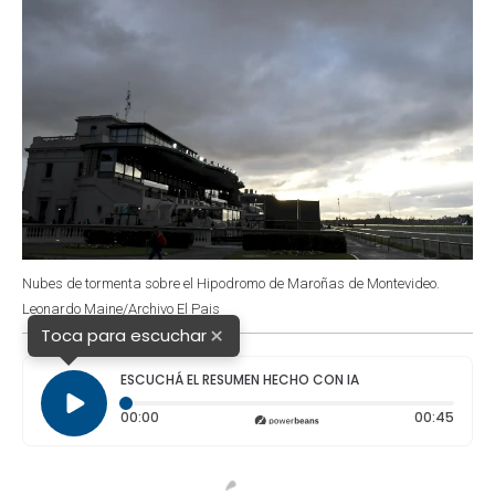
Nubes de tormenta sobre el Hipodromo de Maroñas de Montevideo.
Leonardo Maine/Archivo El Pais
×
Toca para escuchar
ESCUCHÁ EL RESUMEN HECHO CON IA
Tiempo transcurrido: 0 segundos
Durac
00:00
00:45