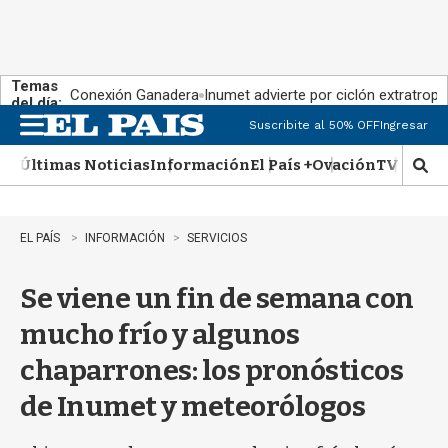
Temas
Conexión Ganadera
Inumet advierte por ciclón extratropi
del día:
Suscribite al 50% OFF
Ingresar
M
e
Últimas Noticias
Información
El País +
Ovación
TV Show
n
M
u
o
s
t
EL PAÍS
INFORMACIÓN
SERVICIOS
r
a
Se viene un fin de semana con
r
b
mucho frío y algunos
�
s
chaparrones: los pronósticos
q
u
de Inumet y meteorólogos
e
d