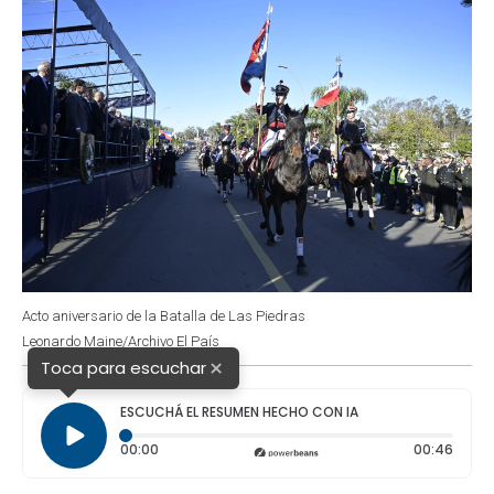
Acto aniversario de la Batalla de Las Piedras
Leonardo Maine/Archivo El País
×
Toca para escuchar
ESCUCHÁ EL RESUMEN HECHO CON IA
Tiempo transcurrido: 0 segundos
Durac
00:00
00:46