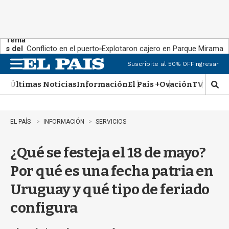
Tema
s del
Conflicto en el puerto
Explotaron cajero en Parque Miramar
día:
Suscribite al 50% OFF
Ingresar
M
e
Últimas Noticias
Información
El País +
Ovación
TV Show
n
M
u
o
s
t
EL PAÍS
INFORMACIÓN
SERVICIOS
r
a
¿Qué se festeja el 18 de mayo?
r
b
Por qué es una fecha patria en
�
s
Uruguay y qué tipo de feriado
q
u
configura
e
d