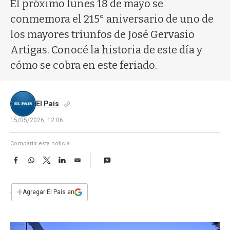
a
El próximo lunes 18 de mayo se
conmemora el 215° aniversario de uno de
los mayores triunfos de José Gervasio
Artigas. Conocé la historia de este día y
cómo se cobra en este feriado.
El País
15/05/2026, 12:06
Compartir esta noticia
F
W
T
L
E
a
h
w
i
m
c
a
i
n
a
e
t
t
k
i
+
Agregar El País en
b
s
t
e
l
o
A
e
d
o
p
r
I
k
p
n