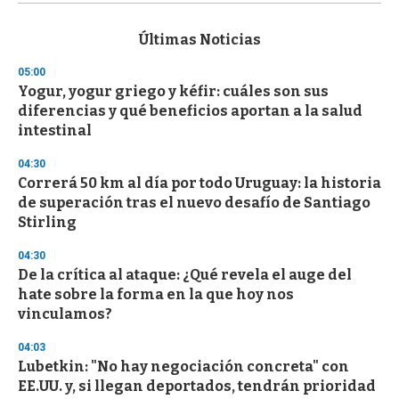
s
e
c
Últimas Noticias
o
n
05:00
d
Yogur, yogur griego y kéfir: cuáles son sus
s
o
diferencias y qué beneficios aportan a la salud
f
intestinal
3
3
s
04:30
e
Correrá 50 km al día por todo Uruguay: la historia
c
de superación tras el nuevo desafío de Santiago
o
n
Stirling
d
s
04:30
De la crítica al ataque: ¿Qué revela el auge del
hate sobre la forma en la que hoy nos
vinculamos?
04:03
Lubetkin: "No hay negociación concreta" con
EE.UU. y, si llegan deportados, tendrán prioridad