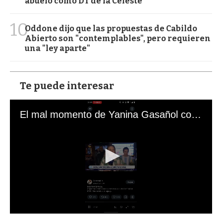
abuelo como DT de la Celeste
10
Oddone dijo que las propuestas de Cabildo
Abierto son "contemplables", pero requieren
una "ley aparte"
Te puede interesar
El mal momento de Yanina Gasañol con un hincha argentino en "Subrayado"
0