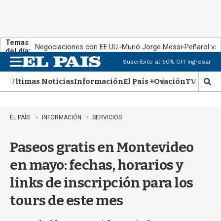
Temas
Negociaciones con EE.UU.
Murió Jorge Messi
Peñarol vs
del día:
Suscribite al 50% OFF
Ingresar
M
e
Últimas Noticias
Información
El País +
Ovación
TV Show
n
M
u
o
s
t
EL PAÍS
INFORMACIÓN
SERVICIOS
r
a
Paseos gratis en Montevideo
r
b
en mayo: fechas, horarios y
�
s
links de inscripción para los
q
u
tours de este mes
e
d