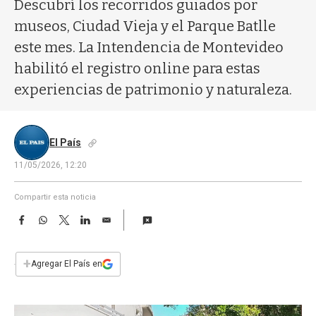
a
Descubrí los recorridos guiados por
museos, Ciudad Vieja y el Parque Batlle
este mes. La Intendencia de Montevideo
habilitó el registro online para estas
experiencias de patrimonio y naturaleza.
El País
11/05/2026, 12:20
Compartir esta noticia
F
W
T
L
E
a
h
w
i
m
c
a
i
n
a
e
t
t
k
i
+
Agregar El País en
b
s
t
e
l
o
A
e
d
o
p
r
I
k
p
n