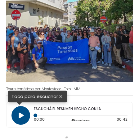
Tours temáticos por Montevideo.
Foto: IMM
×
Toca para escuchar
ESCUCHÁ EL RESUMEN HECHO CON IA
Tiempo transcurrido: 0 segundos
Durac
00:00
00:42