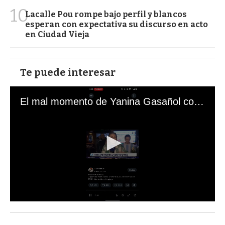
10
Lacalle Pou rompe bajo perfil y blancos
esperan con expectativa su discurso en acto
en Ciudad Vieja
Te puede interesar
El mal momento de Yanina Gasañol con un hincha argentino en "Subrayado"
0
s
e