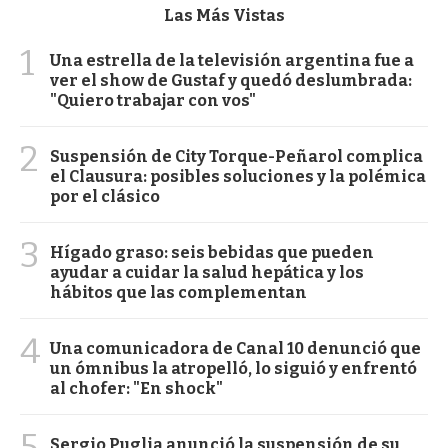
Las Más Vistas
1
Una estrella de la televisión argentina fue a
ver el show de Gustaf y quedó deslumbrada:
"Quiero trabajar con vos"
2
Suspensión de City Torque-Peñarol complica
el Clausura: posibles soluciones y la polémica
por el clásico
3
Hígado graso: seis bebidas que pueden
ayudar a cuidar la salud hepática y los
hábitos que las complementan
4
Una comunicadora de Canal 10 denunció que
un ómnibus la atropelló, lo siguió y enfrentó
al chofer: "En shock"
5
Sergio Puglia anunció la suspensión de su