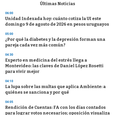
c
Últimas Noticias
o
n
06:00
d
Unidad Indexada hoy: cuánto cotiza la UI este
s
o
domingo 9 de agosto de 2026 en pesos uruguayos
f
3
05:00
3
s
¿Por qué la diabetes y la depresión forman una
e
pareja cada vez más común?
c
o
04:30
n
d
Experto en medicina del estrés llega a
s
Montevideo: las claves de Daniel López Rosetti
para vivir mejor
04:10
La lupa sobre las multas que aplica Ambiente: a
quiénes se sanciona y por qué
04:05
Rendición de Cuentas: FA con los días contados
para lograr votos necesarios; oposición visualiza