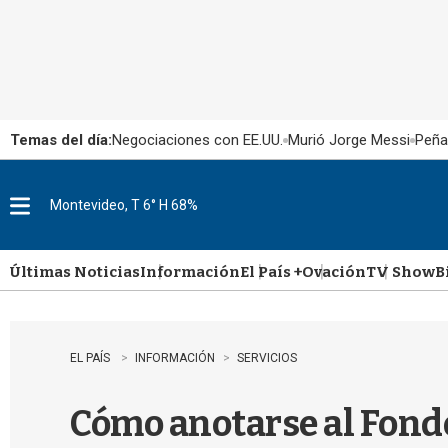
Temas del día:
Negociaciones con EE.UU.
Murió Jorge Messi
Peña
Montevideo, T 6° H 68%
M
e
n
u
Últimas Noticias
Información
El País +
Ovación
TV Show
B
EL PAÍS
INFORMACIÓN
SERVICIOS
Cómo anotarse al Fondo