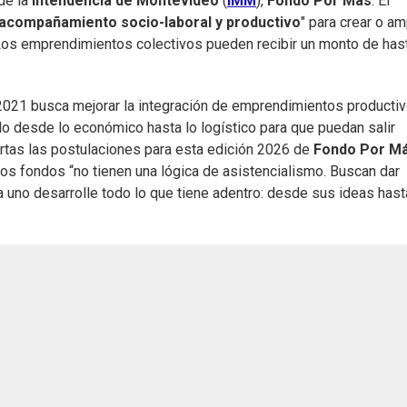
 de la
Intendencia de Montevideo
(
IMM
),
Fondo Por Más
. El
acompañamiento socio-laboral y productivo
" para crear o am
Los emprendimientos colectivos pueden recibir un monto de has
021 busca mejorar la integración de emprendimientos producti
do desde lo económico hasta lo logístico para que puedan salir
ertas las postulaciones para esta edición 2026 de
Fondo Por M
los fondos “no tienen una lógica de asistencialismo. Buscan dar
 uno desarrolle todo lo que tiene adentro: desde sus ideas has