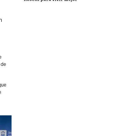
n
e
o de
 que
e