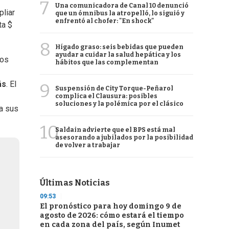
7
Una comunicadora de Canal 10 denunció
pliar
que un ómnibus la atropelló, lo siguió y
enfrentó al chofer: "En shock"
ta $
8
Hígado graso: seis bebidas que pueden
ayudar a cuidar la salud hepática y los
vos
hábitos que las complementan
ás
. El
9
Suspensión de City Torque-Peñarol
complica el Clausura: posibles
soluciones y la polémica por el clásico
ta sus
10
Saldain advierte que el BPS está mal
asesorando a jubilados por la posibilidad
de volver a trabajar
Últimas Noticias
09:53
El pronóstico para hoy domingo 9 de
agosto de 2026: cómo estará el tiempo
en cada zona del país, según Inumet