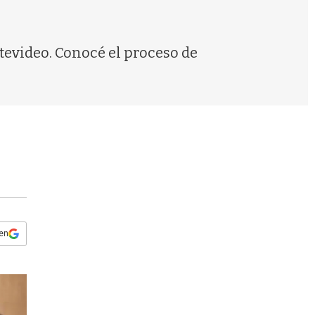
s
q
u
e
tevideo. Conocé el proceso de
d
a
 en