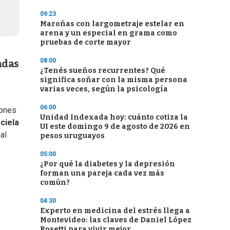
09:23
Maroñas con largometraje estelar en
arena y un especial en grama como
pruebas de corte mayor
08:00
adas
¿Tenés sueños recurrentes? Qué
significa soñar con la misma persona
varias veces, según la psicología
06:00
iones
Unidad Indexada hoy: cuánto cotiza la
ciela
UI este domingo 9 de agosto de 2026 en
al
pesos uruguayos
05:00
¿Por qué la diabetes y la depresión
forman una pareja cada vez más
común?
04:30
Experto en medicina del estrés llega a
Montevideo: las claves de Daniel López
Rosetti para vivir mejor