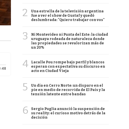
2
Una estrella de la televisión argentina
fue a ver el show de Gustaf y quedó
deslumbrada: "Quiero trabajar con vos"
3
Ni Montevideo ni Punta del Este: la ciudad
uruguaya rodeada de naturaleza donde
las propiedades se revalorizan más de
un 20%
4
Lacalle Pou rompe bajo perfil y blancos
esperan con expectativa su discurso en
Duración: 48 segundos
:48
acto en Ciudad Vieja
5
Un día en Cerro Norte: un disparo en el
pie en medio de recorrida de El País y la
tensión latente entre bandas
6
Sergio Puglia anunció la suspensión de
su reality: el curioso motivo detrás de la
decisión