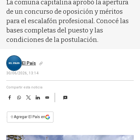
a
La comuna capitalina aprobó la apertura
de un concurso de oposición y méritos
para el escalafón profesional. Conocé las
bases completas del puesto y las
condiciones de la postulación.
El País
30/06/2026, 13:14
Compartir esta noticia
F
W
T
L
E
a
h
w
i
m
c
a
i
n
a
e
t
t
k
i
+
Agregar El País en
b
s
t
e
l
o
A
e
d
o
p
r
I
k
p
n