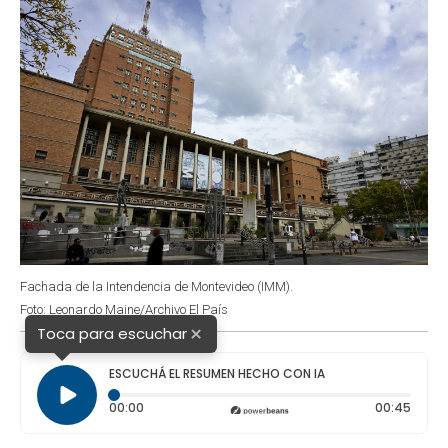
Fachada de la Intendencia de Montevideo (IMM).
Foto: Leonardo Maine/Archivo El País
×
Toca para escuchar
ESCUCHÁ EL RESUMEN HECHO CON IA
Tiempo transcurrido: 0 segundos
Durac
00:00
00:45