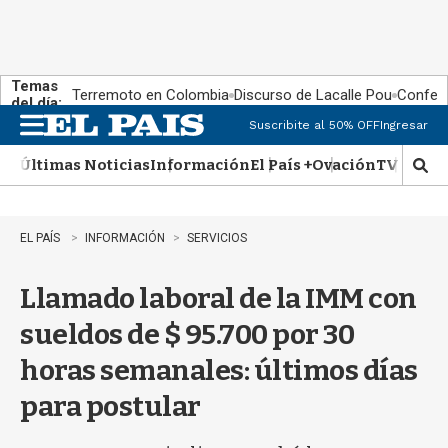
Temas
Terremoto en Colombia
Discurso de Lacalle Pou
Confere
del día:
Suscribite al 50% OFF
Ingresar
M
e
Últimas Noticias
Información
El País +
Ovación
TV Show
n
M
u
o
s
t
EL PAÍS
INFORMACIÓN
SERVICIOS
r
a
Llamado laboral de la IMM con
r
b
sueldos de $ 95.700 por 30
�
s
horas semanales: últimos días
q
u
para postular
e
d