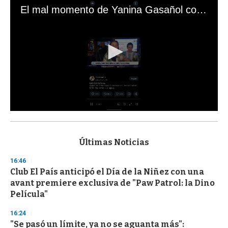
El mal momento de Yanina Gasañol con un hincha argentino en "Subrayado"
0
s
e
c
Últimas Noticias
o
n
16:46
d
Club El País anticipó el Día de la Niñez con una
s
o
avant premiere exclusiva de "Paw Patrol: la Dino
f
Película"
3
3
s
16:24
e
"Se pasó un límite, ya no se aguanta más":