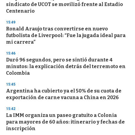
c
sindicato de UCOT se movilizó frente al Estadio
o
n
Centenario
d
s
15:49
Ronald Araujo tras convertirse en nuevo
futbolista de Liverpool: “Fue la jugada ideal para
mi carrera”
15:46
Duró 96 segundos, pero se sintió durante 4
minutos: la explicación detrás del terremoto en
Colombia
15:45
Argentina ha cubierto ya el 50% de su cuota de
exportación de carne vacuna a China en 2026
15:42
La IMM organiza un paseo gratuito a Colonia
para mayores de 60 años: itinerario y fechas de
inscripción