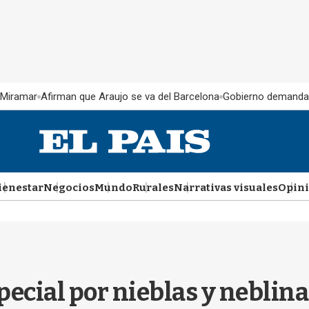
 Miramar
Afirman que Araujo se va del Barcelona
Gobierno demanda
ienestar
Negocios
Mundo
Rurales
Narrativas visuales
Opin
ecial por nieblas y neblina