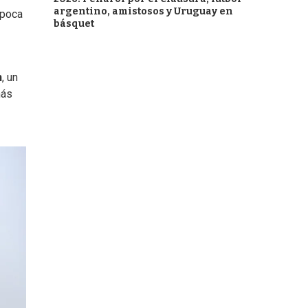
argentino, amistosos y Uruguay en
época
básquet
n
, un
más