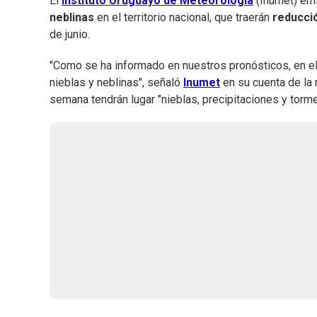
El
Instituto Uruguayo de Meteorología
(Inumet) emi
neblinas
en el territorio nacional, que traerán
reducció
de junio.
"Como se ha informado en nuestros pronósticos, en el t
nieblas y neblinas", señaló
Inumet
en su cuenta de la r
semana tendrán lugar "nieblas, precipitaciones y torme