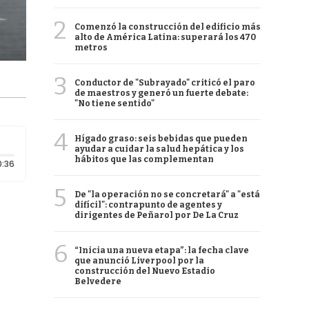
2
Comenzó la construcción del edificio más
alto de América Latina: superará los 470
metros
3
Conductor de "Subrayado" criticó el paro
de maestros y generó un fuerte debate:
"No tiene sentido"
4
Hígado graso: seis bebidas que pueden
ayudar a cuidar la salud hepática y los
hábitos que las complementan
Duración: 36 segundos
0:36
5
De "la operación no se concretará" a "está
difícil": contrapunto de agentes y
dirigentes de Peñarol por De La Cruz
6
“Inicia una nueva etapa”: la fecha clave
que anunció Liverpool por la
construcción del Nuevo Estadio
Belvedere