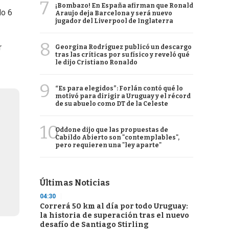
7
¡Bombazo! En España afirman que Ronald
do 6
Araujo deja Barcelona y será nuevo
jugador del Liverpool de Inglaterra
8
r
Georgina Rodríguez publicó un descargo
tras las críticas por su físico y reveló qué
le dijo Cristiano Ronaldo
9
“Es para elegidos”: Forlán contó qué lo
motivó para dirigir a Uruguay y el récord
de su abuelo como DT de la Celeste
10
Oddone dijo que las propuestas de
Cabildo Abierto son "contemplables",
pero requieren una "ley aparte"
Últimas Noticias
04:30
Correrá 50 km al día por todo Uruguay:
la historia de superación tras el nuevo
desafío de Santiago Stirling