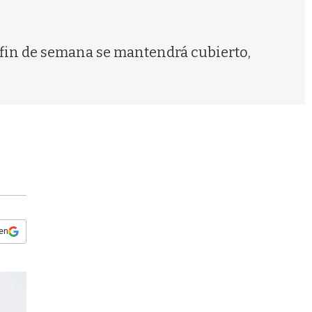
s
q
u
e
l fin de semana se mantendrá cubierto,
d
a
 en