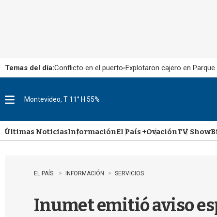
Temas del día:
Conflicto en el puerto
Explotaron cajero en Parque
Montevideo, T 11° H 55%
M
e
n
u
Últimas Noticias
Información
El País +
Ovación
TV Show
B
EL PAÍS
INFORMACIÓN
SERVICIOS
Inumet emitió aviso esp