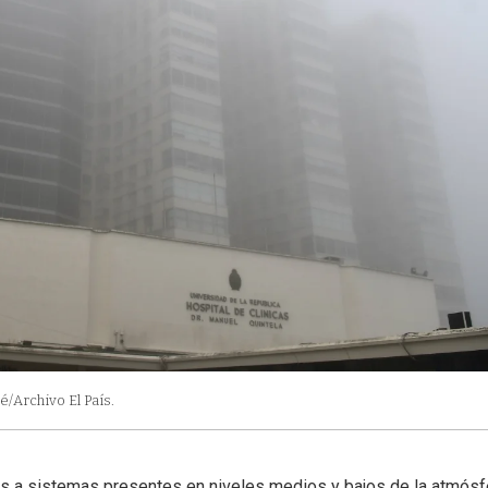
/Archivo El País.
s a sistemas presentes en niveles medios y bajos de la atmósf