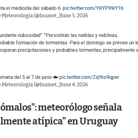
asta el mediodía del sábado 6.
pic.twitter.com/YKYP99rY16
e Meteorología (@Inumet_)
June 5, 2026
ndante nubosidad". "Persistirán las nieblas y neblinas,
 probable formación de tormentas. Para el domingo se prevee un l
esperan precipitaciones y probables tormentas, principalmente a
emana del 5 al 7 de junio ☁️
pic.twitter.com/ZqYko9qper
e Meteorología (@Inumet_)
June 4, 2026
ómalos": meteorólogo señala
almente atípica" en Uruguay