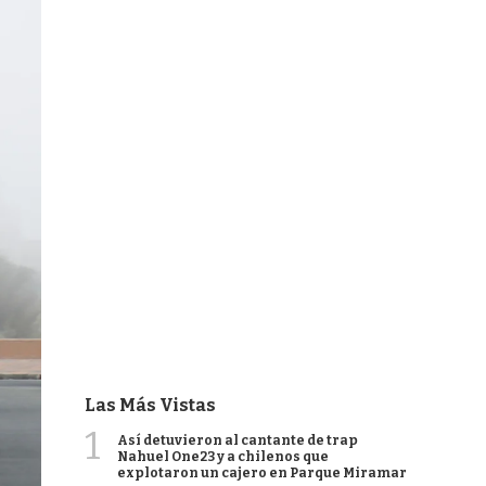
Las Más Vistas
1
Así detuvieron al cantante de trap
Nahuel One23 y a chilenos que
explotaron un cajero en Parque Miramar