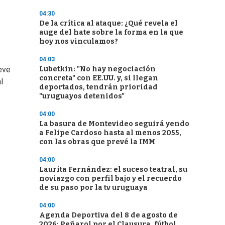
04:30
De la crítica al ataque: ¿Qué revela el
auge del hate sobre la forma en la que
hoy nos vinculamos?
04:03
Lubetkin: "No hay negociación
eve
concreta" con EE.UU. y, si llegan
l
deportados, tendrán prioridad
"uruguayos detenidos"
04:00
La basura de Montevideo seguirá yendo
a Felipe Cardoso hasta al menos 2055,
con las obras que prevé la IMM
04:00
Laurita Fernández: el suceso teatral, su
noviazgo con perfil bajo y el recuerdo
de su paso por la tv uruguaya
04:00
Agenda Deportiva del 8 de agosto de
2026: Peñarol por el Clausura, fútbol