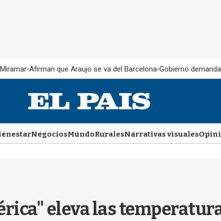
 Miramar
Afirman que Araujo se va del Barcelona
Gobierno demanda
ienestar
Negocios
Mundo
Rurales
Narrativas visuales
Opin
rica" eleva las temperatur