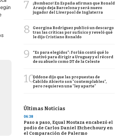
oca
7
¡Bombazo! En España afirman que Ronald
Según
Araujo deja Barcelona y será nuevo
jugador del Liverpool de Inglaterra
e
8
Georgina Rodríguez publicó un descargo
tras las críticas por su físico y reveló qué
os
le dijo Cristiano Ronaldo
9
“Es para elegidos”: Forlán contó qué lo
motivó para dirigir a Uruguay y el récord
de su abuelo como DT de la Celeste
10
Oddone dijo que las propuestas de
Cabildo Abierto son "contemplables",
pero requieren una "ley aparte"
Últimas Noticias
06:38
Paso a paso, Equal Mostaza encabezó el
podio de Carlos Daniel Etchechoury en
el Comparación de Palermo