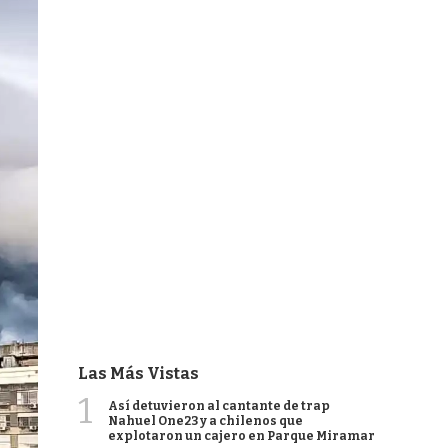
Las Más Vistas
1
Así detuvieron al cantante de trap
Nahuel One23 y a chilenos que
explotaron un cajero en Parque Miramar