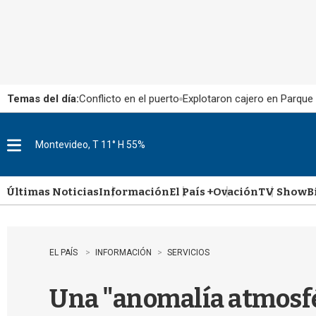
Temas del día:
Conflicto en el puerto
Explotaron cajero en Parque
Montevideo, T 11° H 55%
M
e
n
u
Últimas Noticias
Información
El País +
Ovación
TV Show
B
EL PAÍS
INFORMACIÓN
SERVICIOS
Una "anomalía atmosfé