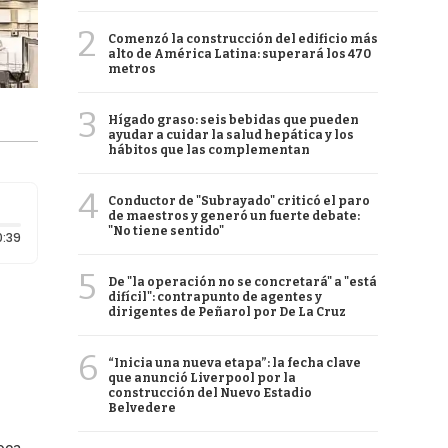
2
Comenzó la construcción del edificio más
alto de América Latina: superará los 470
metros
3
Hígado graso: seis bebidas que pueden
ayudar a cuidar la salud hepática y los
hábitos que las complementan
4
Conductor de "Subrayado" criticó el paro
de maestros y generó un fuerte debate:
"No tiene sentido"
Duración: 39 segundos
0:39
5
De "la operación no se concretará" a "está
difícil": contrapunto de agentes y
dirigentes de Peñarol por De La Cruz
6
“Inicia una nueva etapa”: la fecha clave
que anunció Liverpool por la
construcción del Nuevo Estadio
Belvedere