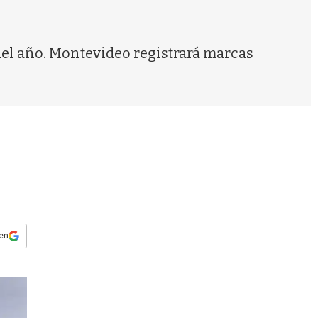
s
q
u
e
el año. Montevideo registrará marcas
d
a
 en