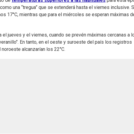
odo de
temperaturas superiores a las habituales
para esta ép
 como una “tregua” que se extenderá hasta el viernes inclusive. 
nos 17°C, mientras que para el miércoles se esperan máximas d
a el jueves y el viernes, cuando se prevén máximas cercanas a l
eranillo". En tanto, en el oeste y suroeste del país los registros
l noroeste alcanzarían los 22°C.