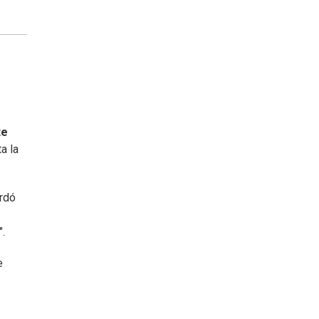
te
a la
ordó
.
e