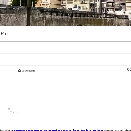
 País.
0