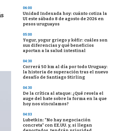
06:00
Unidad Indexada hoy: cuánto cotiza la
ás
UI este sábado 8 de agosto de 2026 en
pesos uruguayos
05:00
Yogur, yogur griego y kéfir: cuáles son
sus diferencias y qué beneficios
aportan a la salud intestinal
04:30
Correrá 50 km al día por todo Uruguay:
la historia de superación tras el nuevo
desafío de Santiago Stirling
04:30
De la crítica al ataque: ¿Qué revela el
auge del hate sobre la forma en la que
hoy nos vinculamos?
04:03
Lubetkin: "No hay negociación
concreta" con EE.UU. y, si llegan
deportados, tendrán prioridad