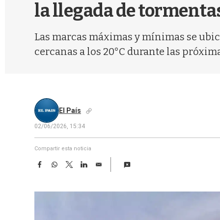
la llegada de tormenta
Las marcas máximas y mínimas se ubica
cercanas a los 20°C durante las próxim
El País
02/06/2026, 15:34
Compartir esta noticia
F
W
T
L
E
a
h
w
i
m
c
a
i
n
a
e
t
t
k
i
b
s
t
e
l
o
A
e
d