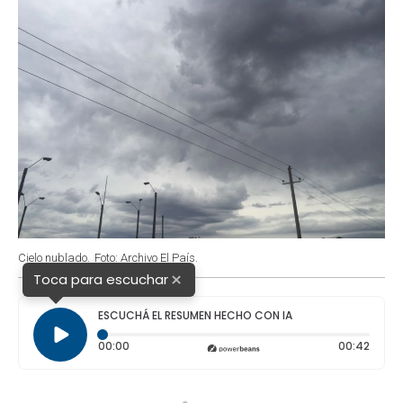
Cielo nublado.
Foto: Archivo El País.
×
Toca para escuchar
ESCUCHÁ EL RESUMEN HECHO CON IA
Tiempo transcurrido: 0 segundos
Durac
00:00
00:42