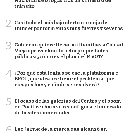
Nacional de Drogas tras un siniestro de
tránsito
2
Casi todo el país bajo alerta naranja de
Inumet por tormentas muy fuertes y severas
3
Gobierno quiere llevar mil familias a Ciudad
Vieja aprovechando ocho propiedades
públicas: ¿cómo es el plan del MVOT?
4
¿Por qué está lenta o se cae la plataforma e-
BROU, qué alcance tiene el problema, qué
riesgos hay y cuándo se resolverá?
5
El ocaso de las galerías del Centro y el boom
en Pocitos: cómo se reconfigura el mercado
de locales comerciales
6
Leo Jaime: de la marca que alcanzó en