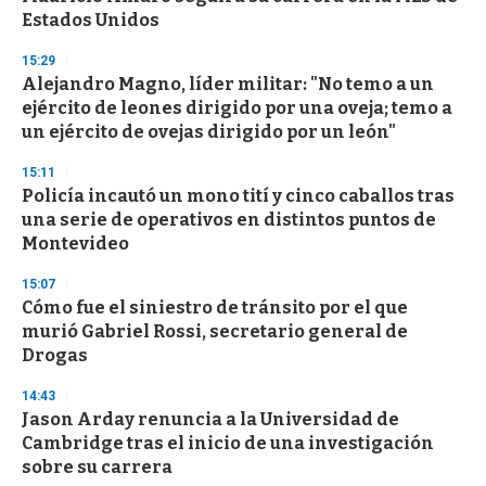
f
Estados Unidos
3
3
s
15:29
e
Alejandro Magno, líder militar: "No temo a un
c
ejército de leones dirigido por una oveja; temo a
o
n
un ejército de ovejas dirigido por un león"
d
s
15:11
Policía incautó un mono tití y cinco caballos tras
una serie de operativos en distintos puntos de
Montevideo
15:07
Cómo fue el siniestro de tránsito por el que
murió Gabriel Rossi, secretario general de
Drogas
14:43
Jason Arday renuncia a la Universidad de
Cambridge tras el inicio de una investigación
sobre su carrera