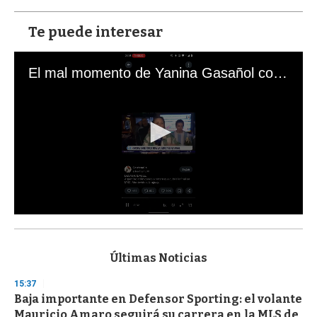
Te puede interesar
El mal momento de Yanina Gasañol con un hincha argentino en "Subrayado"
0
s
e
c
Últimas Noticias
o
n
15:37
d
Baja importante en Defensor Sporting: el volante
s
o
Mauricio Amaro seguirá su carrera en la MLS de