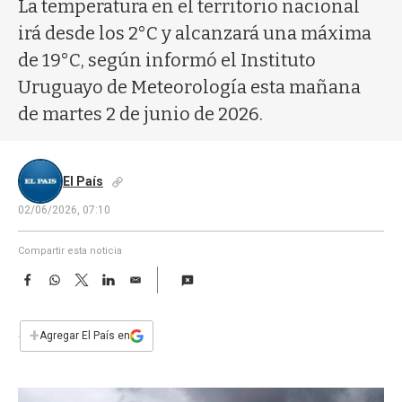
a
La temperatura en el territorio nacional
irá desde los 2°C y alcanzará una máxima
de 19°C, según informó el Instituto
Uruguayo de Meteorología esta mañana
de martes 2 de junio de 2026.
El País
02/06/2026, 07:10
Compartir esta noticia
F
W
T
L
E
a
h
w
i
m
c
a
i
n
a
e
t
t
k
i
+
Agregar El País en
b
s
t
e
l
o
A
e
d
o
p
r
I
k
p
n