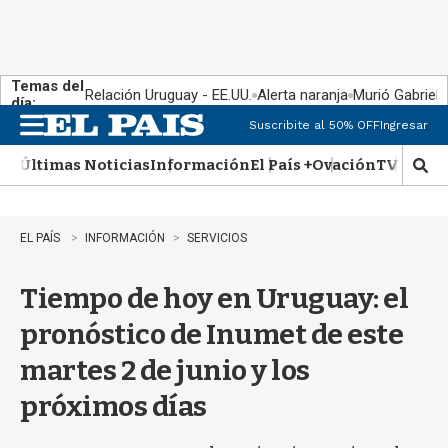
Temas del
Relación Uruguay - EE.UU.
Alerta naranja
Murió Gabriel 
día:
Suscribite al 50% OFF
Ingresar
M
e
Últimas Noticias
Información
El País +
Ovación
TV Show
n
M
u
o
s
t
EL PAÍS
INFORMACIÓN
SERVICIOS
r
a
Tiempo de hoy en Uruguay: el
r
b
pronóstico de Inumet de este
�
s
martes 2 de junio y los
q
u
próximos días
e
d