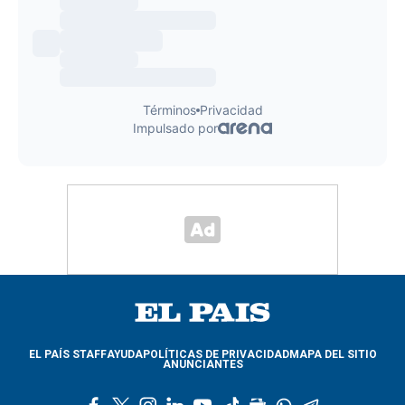
EL PAÍS STAFF
AYUDA
POLÍTICAS DE PRIVACIDAD
MAPA DEL SITIO
ANUNCIANTES
f
t
i
l
y
t
g
w
t