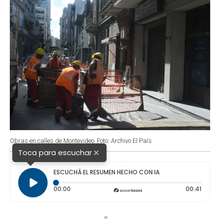
Obras en calles de Montevideo
Foto: Archivo El País
×
Toca para escuchar
ESCUCHÁ EL RESUMEN HECHO CON IA
Tiempo transcurrido: 0 segundos
Durac
00:00
00:41