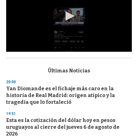
0
s
e
c
Últimas Noticias
o
n
20:00
d
Yan Diomande es el fichaje más caro en la
s
o
historia de Real Madrid: origen atípico y la
f
tragedia que lo fortaleció
3
3
s
19:51
e
Esta es la cotización del dólar hoy en pesos
c
uruguayos al cierre del jueves 6 de agosto de
o
n
2026
d