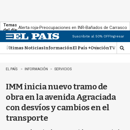
Temas
Alerta roja
Preocupaciones en INR
Bañados de Carrasco
del día:
Suscribite al 50% OFF
Ingresar
M
e
Últimas Noticias
Información
El País +
Ovación
TV Show
n
M
u
o
s
t
EL PAÍS
INFORMACIÓN
SERVICIOS
r
a
IMM inicia nuevo tramo de
r
b
obra en la avenida Agraciada
�
s
con desvíos y cambios en el
q
u
transporte
e
d