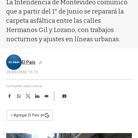
a
La Intendencia de Montevideo comunicó
que a partir del 1° de junio se reparará la
carpeta asfáltica entre las calles
Hermanos Gil y Lozano, con trabajos
nocturnos y ajustes en líneas urbanas.
El País
29/05/2026, 15:10
Compartir esta noticia
F
W
T
L
E
a
h
w
i
m
c
a
i
n
a
e
t
t
k
i
+
Agregar El País en
b
s
t
e
l
o
A
e
d
o
p
r
I
k
p
n