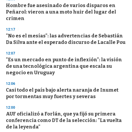
Hombre fue asesinado de varios disparos en
Peñarol: vieron a una moto huir del lugar del
crimen
12:17
"No es el mesías": las advertencias de Sebastián
Da Silva ante el esperado discurso de Lacalle Pou
12:07
"Es un mercado en punto de inflexión": la visión
de una tecnológica argentina que escala su
negocio en Uruguay
12:06
Casi todo el país bajo alerta naranja de Inumet
por tormentas muy fuertes y severas
12:00
AUF oficializó a Forlán, que ya fijó su primera
conferencia como DT de la selección: "La vuelta
de la leyenda"