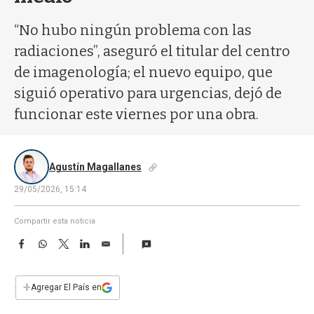
a
“No hubo ningún problema con las
radiaciones”, aseguró el titular del centro
de imagenología; el nuevo equipo, que
siguió operativo para urgencias, dejó de
funcionar este viernes por una obra.
Agustín Magallanes
29/05/2026, 15:14
Compartir esta noticia
F
W
T
L
E
a
h
w
i
m
c
a
i
n
a
e
t
t
k
i
+
Agregar El País en
b
s
t
e
l
o
A
e
d