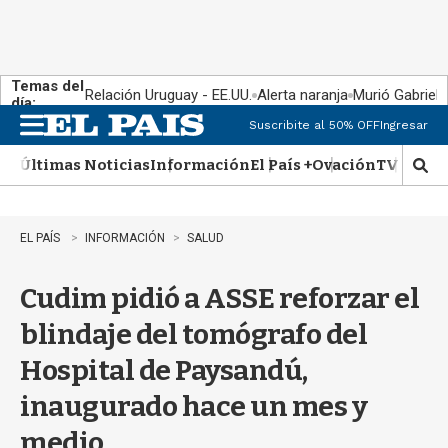
Temas del
Relación Uruguay - EE.UU.
Alerta naranja
Murió Gabriel 
día:
Suscribite al 50% OFF
Ingresar
M
e
Últimas Noticias
Información
El País +
Ovación
TV Show
n
M
u
o
s
t
EL PAÍS
INFORMACIÓN
SALUD
r
a
Cudim pidió a ASSE reforzar el
r
b
blindaje del tomógrafo del
�
s
Hospital de Paysandú,
q
u
inaugurado hace un mes y
e
d
medio