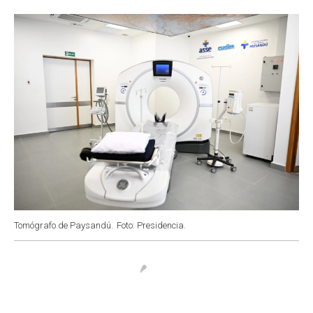
o
p
r
I
k
p
n
Tomógrafo de Paysandú.
Foto: Presidencia.