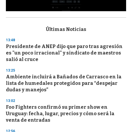
0
s
e
c
Últimas Noticias
o
n
13:48
d
Presidente de ANEP dijo que paro tras agresión
s
o
es "un poco irracional" y sindicato de maestros
f
salió al cruce
3
3
s
13:25
e
Ambiente incluirá a Bañados de Carrasco en la
c
lista de humedales protegidos para “despejar
o
n
dudas y manejos”
d
s
13:02
Foo Fighters confirmó su primer show en
Uruguay: fecha, lugar, precios y cómo será la
venta de entradas
12:56