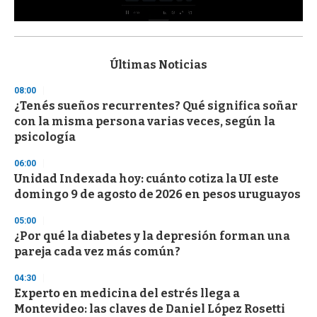
0
s
e
c
Últimas Noticias
o
n
08:00
d
¿Tenés sueños recurrentes? Qué significa soñar
s
o
con la misma persona varias veces, según la
f
psicología
3
3
s
06:00
e
Unidad Indexada hoy: cuánto cotiza la UI este
c
domingo 9 de agosto de 2026 en pesos uruguayos
o
n
d
05:00
s
¿Por qué la diabetes y la depresión forman una
pareja cada vez más común?
04:30
Experto en medicina del estrés llega a
Montevideo: las claves de Daniel López Rosetti