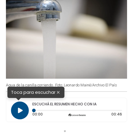
Agua de la canilla corriendo.
Foto: Leonardo Mainé/Archivo El País
×
Toca para escuchar
ESCUCHÁ EL RESUMEN HECHO CON IA
Tiempo transcurrido: 0 segundos
Durac
00:00
00:46