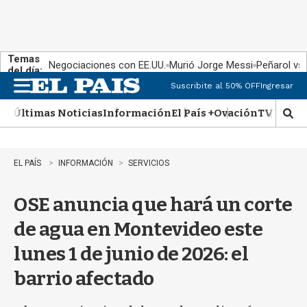
Temas
Negociaciones con EE.UU.
Murió Jorge Messi
Peñarol vs
del día:
Suscribite al 50% OFF
Ingresar
M
e
Últimas Noticias
Información
El País +
Ovación
TV Show
n
M
u
o
s
t
EL PAÍS
INFORMACIÓN
SERVICIOS
r
a
OSE anuncia que hará un corte
r
b
de agua en Montevideo este
�
s
lunes 1 de junio de 2026: el
q
u
barrio afectado
e
d