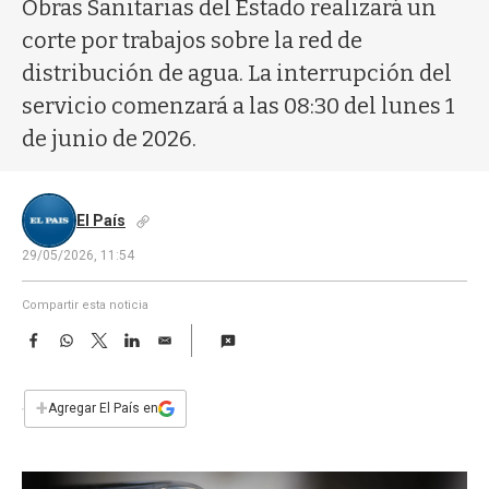
a
Obras Sanitarias del Estado realizará un
corte por trabajos sobre la red de
distribución de agua. La interrupción del
servicio comenzará a las 08:30 del lunes 1
de junio de 2026.
El País
29/05/2026, 11:54
Compartir esta noticia
F
W
T
L
E
a
h
w
i
m
c
a
i
n
a
e
t
t
k
i
+
Agregar El País en
b
s
t
e
l
o
A
e
d
o
p
r
I
k
p
n