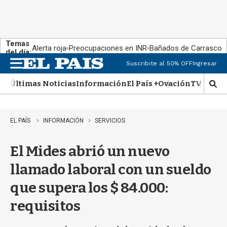
Temas
Alerta roja
Preocupaciones en INR
Bañados de Carrasco
del día:
Suscribite al 50% OFF
Ingresar
M
e
Últimas Noticias
Información
El País +
Ovación
TV Show
n
M
u
o
s
t
EL PAÍS
INFORMACIÓN
SERVICIOS
r
a
El Mides abrió un nuevo
r
b
llamado laboral con un sueldo
�
s
que supera los $ 84.000:
q
u
requisitos
e
d