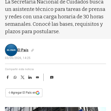
a
La Secretaría Nacional de Cuidados busca
un asistente técnico para tareas de prensa
y redes con una carga horaria de 30 horas
semanales. Conocé las bases, requisitos y
plazos para postularse.
El País
03/06/2026, 14:25
Compartir esta noticia
F
W
T
L
E
a
h
w
i
m
c
a
i
n
a
e
t
t
k
i
+
Agregar El País en
b
s
t
e
l
o
A
e
d
o
p
r
I
k
p
n