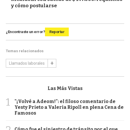
y cómo postularse
¿Encontraste un error?
Reportar
Temas relacionados
Llamados laborales
Las Más Vistas
1
"¡Volvé a Adeom!": el filoso comentario de
Yesty Prieto a Valeria Ripoll en plena Cena de
Famosos
2
Cómo fue el siniestro de tránsito por el que