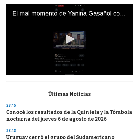
El mal momento de Yanina Gasañol con un hincha argentino en "Subrayado"
0
s
e
c
Últimas Noticias
o
n
23:45
d
Conocé los resultados de la Quiniela y la Tómbola
s
o
nocturna del jueves 6 de agosto de 2026
f
3
23:43
3
s
Uruguay cerró el grupo del Sudamericano