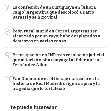
7
La confesión de una uruguaya en "Ahora
Caigo" Argentina que descolocó a Darío
Barassi y se hizo viral
8
Peón rural murió en Cerro Largo tras ser
alcanzado por un rayo; hubo desplazados y
destrozos en varias zonas
9
Preocupación en INR tras resolución judicial
que autorizó visita conyugal al líder narco
Fernández Albín
10
Yan Diomande es el fichaje más caro en la
historia de Real Madrid: origen atípico y la
tragedia que lo fortaleció
Te puede interesar