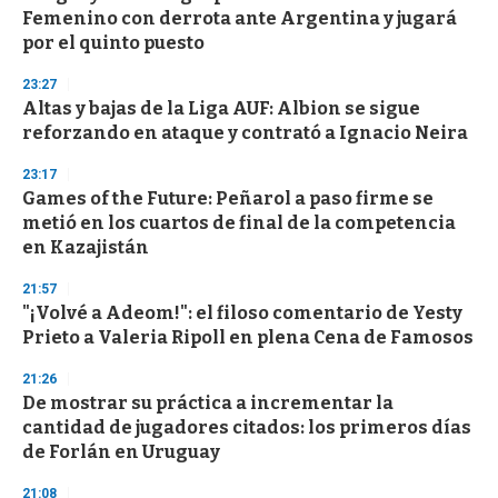
e
Femenino con derrota ante Argentina y jugará
c
por el quinto puesto
o
n
d
23:27
s
Altas y bajas de la Liga AUF: Albion se sigue
reforzando en ataque y contrató a Ignacio Neira
23:17
Games of the Future: Peñarol a paso firme se
metió en los cuartos de final de la competencia
en Kazajistán
21:57
"¡Volvé a Adeom!": el filoso comentario de Yesty
Prieto a Valeria Ripoll en plena Cena de Famosos
21:26
De mostrar su práctica a incrementar la
cantidad de jugadores citados: los primeros días
de Forlán en Uruguay
21:08