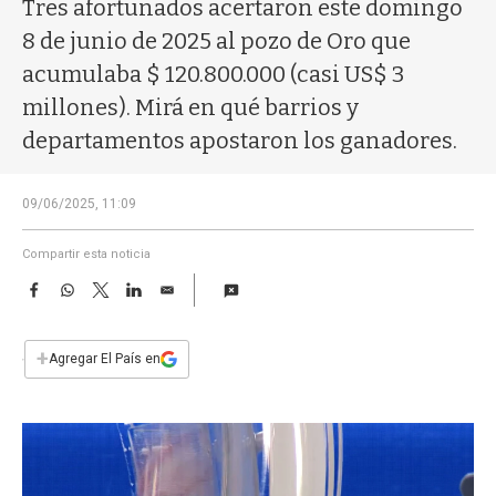
a
Tres afortunados acertaron este domingo
8 de junio de 2025 al pozo de Oro que
acumulaba $ 120.800.000 (casi US$ 3
millones). Mirá en qué barrios y
departamentos apostaron los ganadores.
09/06/2025, 11:09
Compartir esta noticia
F
W
T
L
E
a
h
w
i
m
c
a
i
n
a
e
t
t
k
i
+
Agregar El País en
b
s
t
e
l
o
A
e
d
o
p
r
I
k
p
n