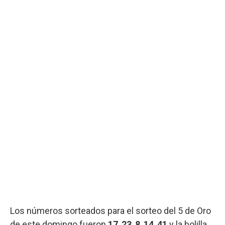
Los números sorteados para el sorteo del 5 de Oro
de este domingo fueron
17
,
23
,
8
,
14
,
41
y la bolilla