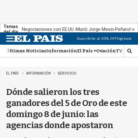
Temas
Negociaciones con EE.UU.
Murió Jorge Messi
Peñarol vs
del día:
Suscribite al 50% OFF
Ingresar
M
e
Últimas Noticias
Información
El País +
Ovación
TV Show
n
M
u
o
s
t
EL PAÍS
INFORMACIÓN
SERVICIOS
r
a
Dónde salieron los tres
r
b
ganadores del 5 de Oro de este
�
s
domingo 8 de junio: las
q
u
agencias donde apostaron
e
d