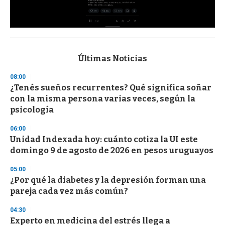
0
s
e
c
Últimas Noticias
o
n
08:00
d
¿Tenés sueños recurrentes? Qué significa soñar
s
o
con la misma persona varias veces, según la
f
psicología
3
3
s
06:00
e
Unidad Indexada hoy: cuánto cotiza la UI este
c
domingo 9 de agosto de 2026 en pesos uruguayos
o
n
d
05:00
s
¿Por qué la diabetes y la depresión forman una
pareja cada vez más común?
04:30
Experto en medicina del estrés llega a