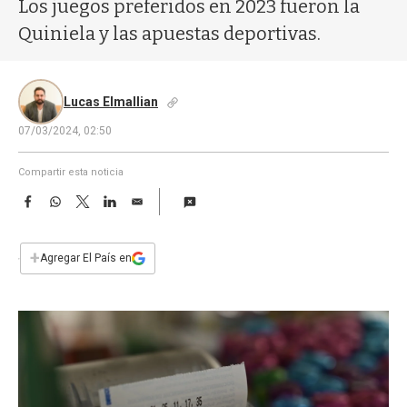
a
Los juegos preferidos en 2023 fueron la
Quiniela y las apuestas deportivas.
Lucas Elmallian
07/03/2024, 02:50
Compartir esta noticia
F
W
T
L
E
a
h
w
i
m
c
a
i
n
a
e
t
t
k
i
+
Agregar El País en
b
s
t
e
l
o
A
e
d
o
p
r
I
k
p
n