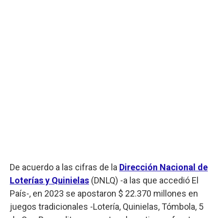
De acuerdo a las cifras de la
Dirección Nacional de
Loterías y Quinielas
(DNLQ) -a las que accedió El
País-, en 2023 se apostaron $ 22.370 millones en
juegos tradicionales -Lotería, Quinielas, Tómbola, 5