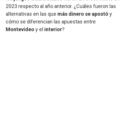
2023 respecto al año anterior. ¿Cuáles fueron las
alternativas en las que
más dinero se apostó
y
cómo se diferencian las apuestas entre
Montevideo
y el
interior
?