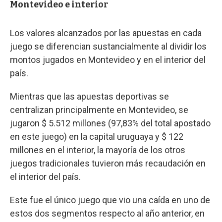
Montevideo e interior
Los valores alcanzados por las apuestas en cada
juego se diferencian sustancialmente al dividir los
montos jugados en Montevideo y en el interior del
país.
Mientras que las apuestas deportivas se
centralizan principalmente en Montevideo, se
jugaron $ 5.512 millones (97,83% del total apostado
en este juego) en la capital uruguaya y $ 122
millones en el interior, la mayoría de los otros
juegos tradicionales tuvieron más recaudación en
el interior del país.
Este fue el único juego que vio una caída en uno de
estos dos segmentos respecto al año anterior, en