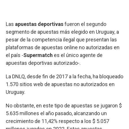
Las
apuestas deportivas
fueron el segundo
segmento de apuestas más elegido en Uruguay, a
pesar de la competencia ilegal que presentan las
plataformas de apuestas online no autorizadas en
el país -
Supermatch
es el único agente de
apuestas deportivas autorizado-.
La DNLQ, desde fin de 2017 a la fecha, ha bloqueado
1.570 sitios web de apuestas no autorizados en
Uruguay.
No obstante, en este tipo de apuestas se jugaron $
5.635 millones el año pasado, alcanzando un
crecimiento de 11,42% respecto a los $ 5.057
millones jugados en 2022. Estas apuestas