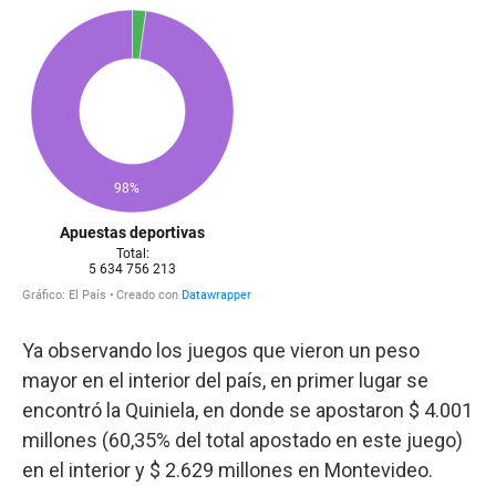
Ya observando los juegos que vieron un peso
mayor en el interior del país, en primer lugar se
encontró la Quiniela, en donde se apostaron $ 4.001
millones (60,35% del total apostado en este juego)
en el interior y $ 2.629 millones en Montevideo.