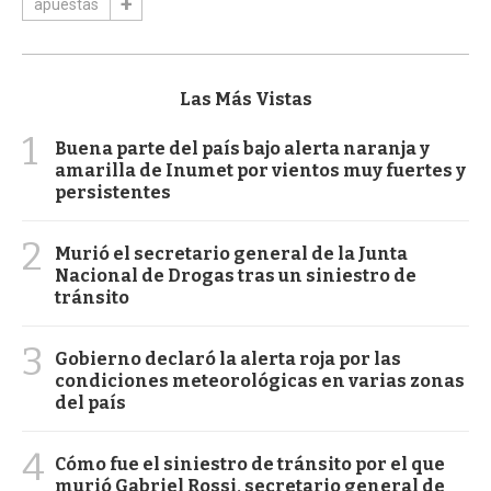
apuestas
Las Más Vistas
1
Buena parte del país bajo alerta naranja y
amarilla de Inumet por vientos muy fuertes y
persistentes
2
Murió el secretario general de la Junta
Nacional de Drogas tras un siniestro de
tránsito
3
Gobierno declaró la alerta roja por las
condiciones meteorológicas en varias zonas
del país
4
Cómo fue el siniestro de tránsito por el que
murió Gabriel Rossi, secretario general de