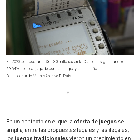
En 2023 se apostaron $6.630 millones en la Quiniela, significando el
29,64% del total jugado por los uruguayos en el año.
Foto: Leonardo Maine/Archivo El País.
En un contexto en el que la
oferta de juegos
se
amplía, entre las propuestas legales y las ilegales,
los
juegos tradicionales
vieron un crecimiento en