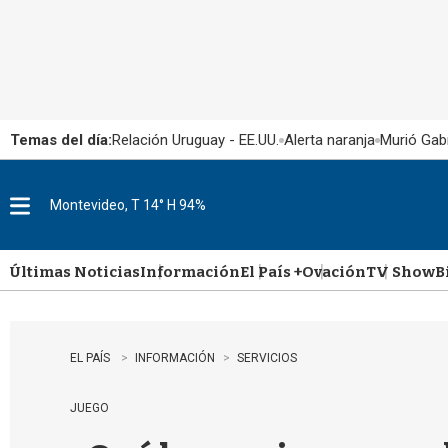
Temas del día:
Relación Uruguay - EE.UU.
Alerta naranja
Murió Gabr
Montevideo, T 14° H 94%
M
e
n
u
Últimas Noticias
Información
El País +
Ovación
TV Show
B
EL PAÍS
INFORMACIÓN
SERVICIOS
JUEGO