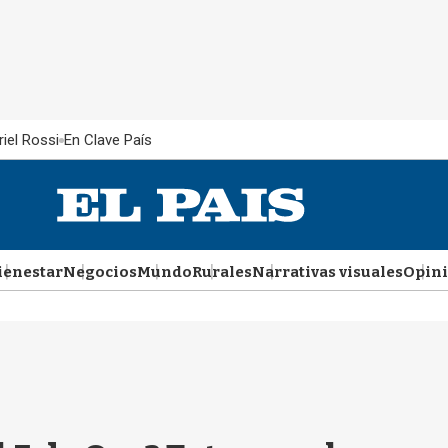
iel Rossi
En Clave País
ienestar
Negocios
Mundo
Rurales
Narrativas visuales
Opin