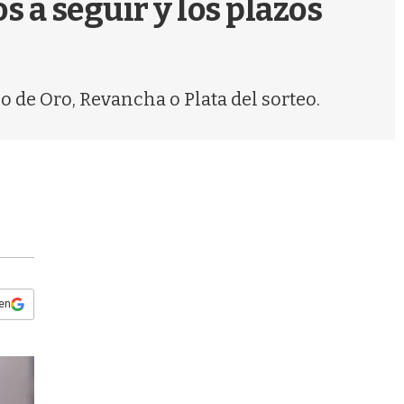
s a seguir y los plazos
s
q
u
e
d
o de Oro, Revancha o Plata del sorteo.
a
 en