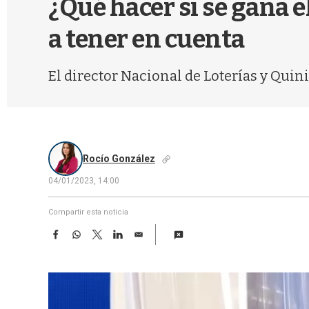
¿Qué hacer si se gana el
a tener en cuenta
El director Nacional de Loterías y Quini
Rocío González
04/01/2023, 14:00
Compartir esta noticia
F
W
T
L
E
a
h
w
i
m
c
a
i
n
a
e
t
t
k
i
b
s
t
e
l
o
A
e
d