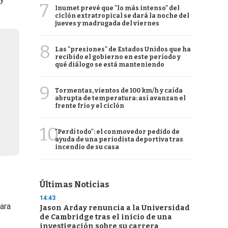
7
Inumet prevé que "lo más intenso" del
ciclón extratropical se dará la noche del
jueves y madrugada del viernes
8
Las "presiones" de Estados Unidos que ha
recibido el gobierno en este período y
qué diálogo se está manteniendo
9
Tormentas, vientos de 100 km/h y caída
abrupta de temperatura: así avanzan el
frente frío y el ciclón
10
"Perdí todo": el conmovedor pedido de
ayuda de una periodista deportiva tras
incendio de su casa
Últimas Noticias
14:43
ara
Jason Arday renuncia a la Universidad
de Cambridge tras el inicio de una
investigación sobre su carrera