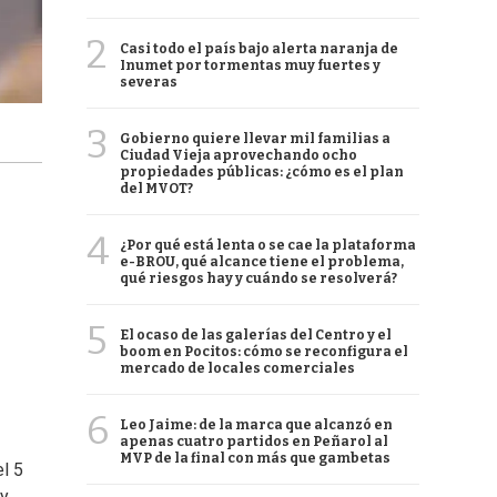
2
Casi todo el país bajo alerta naranja de
Inumet por tormentas muy fuertes y
severas
3
Gobierno quiere llevar mil familias a
Ciudad Vieja aprovechando ocho
propiedades públicas: ¿cómo es el plan
del MVOT?
4
¿Por qué está lenta o se cae la plataforma
e-BROU, qué alcance tiene el problema,
qué riesgos hay y cuándo se resolverá?
5
El ocaso de las galerías del Centro y el
boom en Pocitos: cómo se reconfigura el
mercado de locales comerciales
6
Leo Jaime: de la marca que alcanzó en
apenas cuatro partidos en Peñarol al
MVP de la final con más que gambetas
el 5
 y