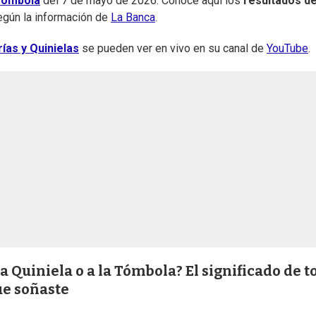
 Tómbola
del 7 de mayo de 2026. Conocé aquí los
resultados de
según la información de
La Banca
.
ías y Quinielas
se pueden ver en vivo en su canal de
YouTube
.
a Quiniela o a la Tómbola? El significado de t
ue soñaste