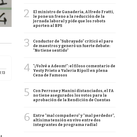
2
El ministro de Ganadería, Alfredo Fratti,
le pone un freno a la reducción de la
jornada laboral y pide que los robots
aporten al BPS
3
Conductor de "Subrayado" criticó el paro
de maestros y generó un fuerte debate:
"No tiene sentido"
4
"¡Volvé a Adeom!": el filoso comentario de
Yesty Prieto a Valeria Ripoll en plena
Duración: 1 minutos y 13 segundos
1:13
Cena de Famosos
5
Con Perrone y Manini distanciados, el FA
no tiene asegurados los votos para la
aprobación de la Rendición de Cuentas
6
Entre "mal compañero" y "mal perdedor",
altísima tensión en vivo entre dos
integrantes de programa radial