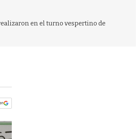
s
q
u
e
realizaron en el turno vespertino de
d
a
 en