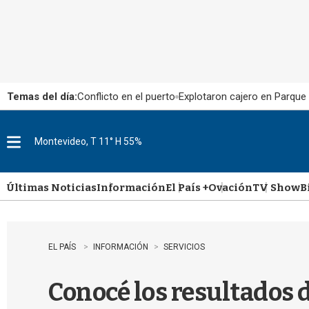
Temas del día:
Conflicto en el puerto
Explotaron cajero en Parque
Montevideo, T 11° H 55%
M
e
n
u
Últimas Noticias
Información
El País +
Ovación
TV Show
B
EL PAÍS
INFORMACIÓN
SERVICIOS
Conocé los resultados d