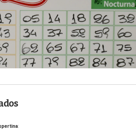
tados
spertina
: