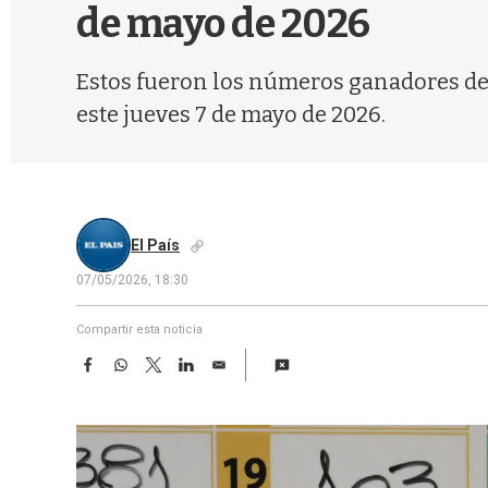
de mayo de 2026
Estos fueron los números ganadores de l
este jueves 7 de mayo de 2026.
El País
07/05/2026, 18:30
Compartir esta noticia
F
W
T
L
E
a
h
w
i
m
c
a
i
n
a
e
t
t
k
i
b
s
t
e
l
o
A
e
d