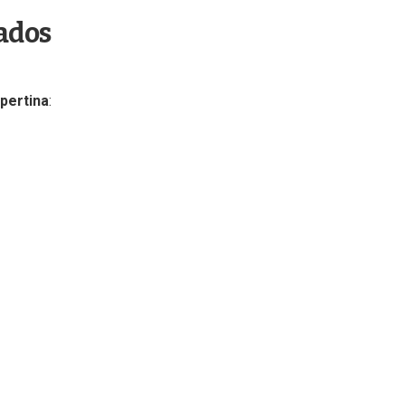
tados
pertina
: