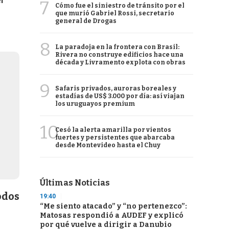
l
7
Cómo fue el siniestro de tránsito por el
que murió Gabriel Rossi, secretario
general de Drogas
8
La paradoja en la frontera con Brasil:
Rivera no construye edificios hace una
década y Livramento explota con obras
9
Safaris privados, auroras boreales y
estadías de US$ 3.000 por día: así viajan
los uruguayos premium
10
Cesó la alerta amarilla por vientos
fuertes y persistentes que abarcaba
desde Montevideo hasta el Chuy
Últimas Noticias
odos
19:40
“Me siento atacado” y “no pertenezco”:
Matosas respondió a AUDEF y explicó
por qué vuelve a dirigir a Danubio