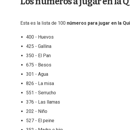
Los números a jugar en la Q
Esta es la lista de 100
números para jugar en la Qui
400 - Huevos
425 - Gallina
350 - El Pan
675 - Besos
301 - Agua
826 - La misa
551 - Serrucho
376 - Las llamas
202 - Niño
527 - El peine
352 - Madre e hijo