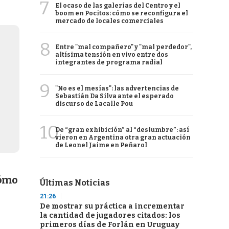
7
El ocaso de las galerías del Centro y el
boom en Pocitos: cómo se reconfigura el
mercado de locales comerciales
8
Entre "mal compañero" y "mal perdedor",
altísima tensión en vivo entre dos
integrantes de programa radial
9
"No es el mesías": las advertencias de
Sebastián Da Silva ante el esperado
discurso de Lacalle Pou
10
De “gran exhibición” al “deslumbre”: así
vieron en Argentina otra gran actuación
de Leonel Jaime en Peñarol
cómo
Últimas Noticias
21:26
De mostrar su práctica a incrementar
la cantidad de jugadores citados: los
primeros días de Forlán en Uruguay