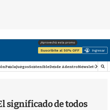
Suscribite al 50% OFF
Ingresar
ión
Paula
Juegos
Sostenible
Desde Adentro
Newsletter
Podca
M
o
s
t
r
a
r
El significado de todos
b
�