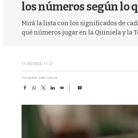
los números según lo 
Mirá la lista con los significados de ca
qué números jugar en la Quiniela y la 
11/03/2025, 11:27
Compartir esta noticia
F
W
T
L
E
a
h
w
i
m
c
a
i
n
a
e
t
t
k
i
b
s
t
e
l
o
A
e
d
o
p
r
I
k
p
n