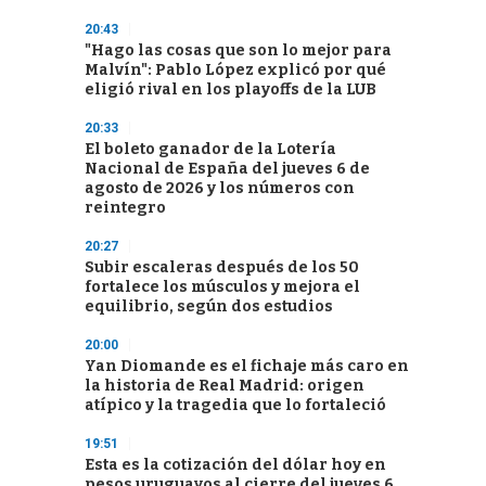
20:43
"Hago las cosas que son lo mejor para
Malvín": Pablo López explicó por qué
eligió rival en los playoffs de la LUB
20:33
El boleto ganador de la Lotería
Nacional de España del jueves 6 de
agosto de 2026 y los números con
reintegro
20:27
Subir escaleras después de los 50
fortalece los músculos y mejora el
equilibrio, según dos estudios
20:00
Yan Diomande es el fichaje más caro en
la historia de Real Madrid: origen
atípico y la tragedia que lo fortaleció
19:51
Esta es la cotización del dólar hoy en
pesos uruguayos al cierre del jueves 6