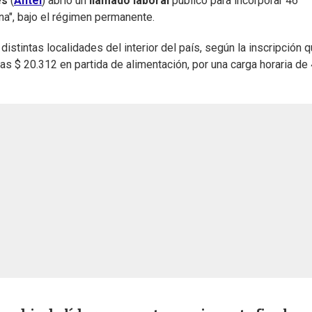
es
(
Antel
) abrió un
llamado laboral
público para incorporar 46
na", bajo el régimen permanente.
stintas localidades del interior del país, según la inscripción 
as $ 20.312 en partida de alimentación, por una carga horaria de