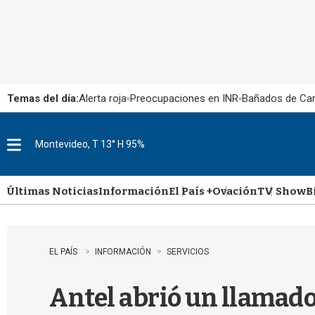
Temas del día:
Alerta roja
Preocupaciones en INR
Bañados de Ca
Montevideo, T 13° H 95%
M
e
n
u
Últimas Noticias
Información
El País +
Ovación
TV Show
B
EL PAÍS
INFORMACIÓN
SERVICIOS
Antel abrió un llamado