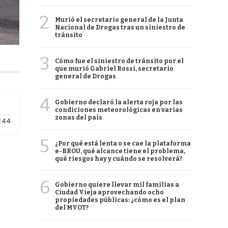
2
Murió el secretario general de la Junta
Nacional de Drogas tras un siniestro de
tránsito
3
Cómo fue el siniestro de tránsito por el
que murió Gabriel Rossi, secretario
general de Drogas
4
Gobierno declaró la alerta roja por las
condiciones meteorológicas en varias
zonas del país
Duración: 44 segundos
:44
5
¿Por qué está lenta o se cae la plataforma
e-BROU, qué alcance tiene el problema,
qué riesgos hay y cuándo se resolverá?
6
Gobierno quiere llevar mil familias a
Ciudad Vieja aprovechando ocho
propiedades públicas: ¿cómo es el plan
del MVOT?