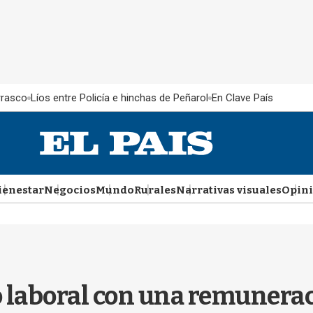
rrasco
Líos entre Policía e hinchas de Peñarol
En Clave País
ienestar
Negocios
Mundo
Rurales
Narrativas visuales
Opin
 laboral con una remunerac