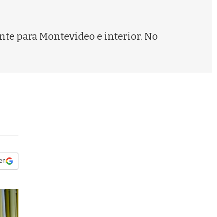
s
q
u
e
te para Montevideo e interior. No
d
a
 en