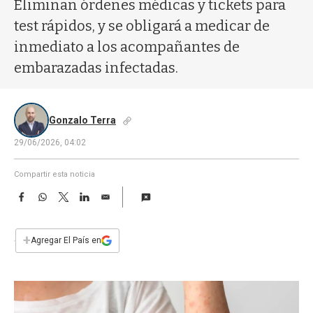
a
Eliminan órdenes médicas y tickets para
test rápidos, y se obligará a medicar de
inmediato a los acompañantes de
embarazadas infectadas.
Gonzalo Terra
29/06/2026, 04:02
Compartir esta noticia
F
W
T
L
E
a
h
w
i
m
c
a
i
n
a
e
t
t
k
i
+
Agregar El País en
b
s
t
e
l
o
A
e
d
o
p
r
I
k
p
n