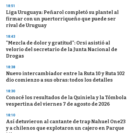
s
18:51
Liga Uruguaya: Peñarol completó su plantel al
firmar con un puertorriqueño que puede ser
rival de Uruguay
18:43
"Mezcla de dolor y gratitud": Orsi asistió al
velorio del secretario de la Junta Nacional de
Drogas
18:38
Nuevo intercambiador entre la Ruta 10 y Ruta 102
dio comienzo a sus obras: todos los detalles
18:30
Conocé los resultados de la Quiniela y la Tómbola
vespertina del viernes 7 de agosto de 2026
18:10
Así detuvieron al cantante de trap Nahuel One23
y a chilenos que explotaron un cajero en Parque