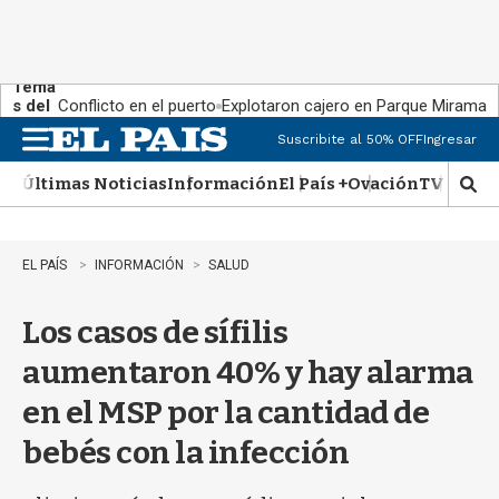
Tema
s del
Conflicto en el puerto
Explotaron cajero en Parque Miramar
día:
Suscribite al 50% OFF
Ingresar
M
e
Últimas Noticias
Información
El País +
Ovación
TV Show
n
M
u
o
s
t
EL PAÍS
INFORMACIÓN
SALUD
r
a
Los casos de sífilis
r
b
aumentaron 40% y hay alarma
�
s
en el MSP por la cantidad de
q
u
bebés con la infección
e
d