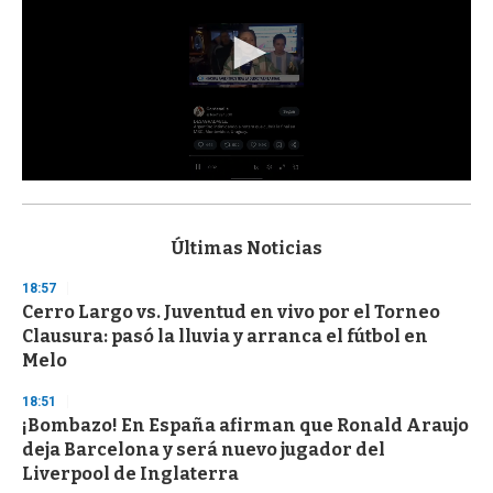
0
s
e
c
Últimas Noticias
o
n
18:57
d
Cerro Largo vs. Juventud en vivo por el Torneo
s
o
Clausura: pasó la lluvia y arranca el fútbol en
f
Melo
3
3
s
18:51
e
¡Bombazo! En España afirman que Ronald Araujo
c
deja Barcelona y será nuevo jugador del
o
n
Liverpool de Inglaterra
d