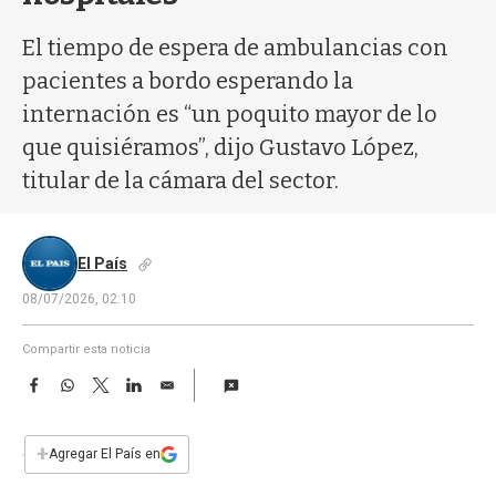
a
El tiempo de espera de ambulancias con
pacientes a bordo esperando la
internación es “un poquito mayor de lo
que quisiéramos”, dijo Gustavo López,
titular de la cámara del sector.
El País
08/07/2026, 02:10
Compartir esta noticia
F
W
T
L
E
a
h
w
i
m
c
a
i
n
a
e
t
t
k
i
+
Agregar El País en
b
s
t
e
l
o
A
e
d