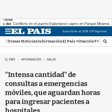
Tema
s del
Conflicto en el puerto
Explotaron cajero en Parque Miramar
día:
Suscribite al 50% OFF
Ingresar
M
e
Últimas Noticias
Información
El País +
Ovación
TV Show
n
M
u
o
s
t
EL PAÍS
INFORMACIÓN
SALUD
r
a
"Intensa cantidad" de
r
b
consultas a emergencias
�
s
móviles, que aguardan horas
q
u
para ingresar pacientes a
e
d
hospitales