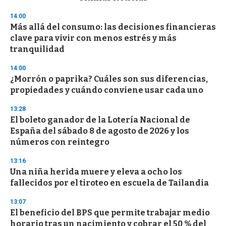
o
n
14:00
d
Más allá del consumo: las decisiones financieras
s
o
clave para vivir con menos estrés y más
f
tranquilidad
3
3
s
14:00
e
¿Morrón o paprika? Cuáles son sus diferencias,
c
propiedades y cuándo conviene usar cada uno
o
n
d
13:28
s
El boleto ganador de la Lotería Nacional de
España del sábado 8 de agosto de 2026 y los
números con reintegro
13:16
Una niña herida muere y eleva a ocho los
fallecidos por el tiroteo en escuela de Tailandia
13:07
El beneficio del BPS que permite trabajar medio
horario tras un nacimiento y cobrar el 50 % del