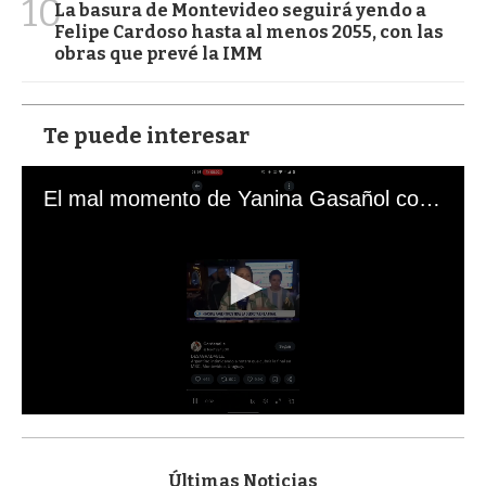
10
La basura de Montevideo seguirá yendo a
Felipe Cardoso hasta al menos 2055, con las
obras que prevé la IMM
Te puede interesar
El mal momento de Yanina Gasañol con un hincha argentino en "Subrayado"
0
s
e
c
Últimas Noticias