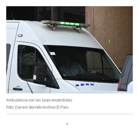
o
p
r
I
k
p
n
Ambulancia con las luces encendidas.
Foto: Darwin Borrelli/Archivo El País.