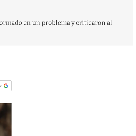
s
q
u
e
formado en un problema y criticaron al
d
a
 en