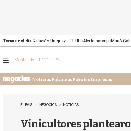
Temas del día:
Relación Uruguay - EE.UU.
Alerta naranja
Murió Gabr
Montevideo, T 13° H 97%
M
e
n
u
Noticias
Finanzas
Rurales
Empresas
EL PAÍS
NEGOCIOS
NOTICIAS
Vinicultores plantearo