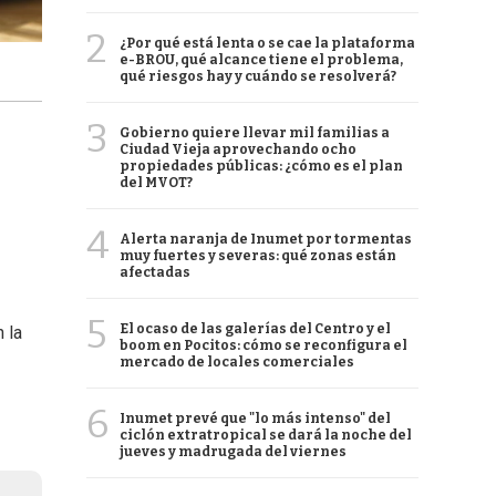
2
¿Por qué está lenta o se cae la plataforma
e-BROU, qué alcance tiene el problema,
qué riesgos hay y cuándo se resolverá?
3
Gobierno quiere llevar mil familias a
Ciudad Vieja aprovechando ocho
propiedades públicas: ¿cómo es el plan
del MVOT?
4
Alerta naranja de Inumet por tormentas
muy fuertes y severas: qué zonas están
afectadas
5
El ocaso de las galerías del Centro y el
 la
boom en Pocitos: cómo se reconfigura el
mercado de locales comerciales
6
Inumet prevé que "lo más intenso" del
ciclón extratropical se dará la noche del
jueves y madrugada del viernes