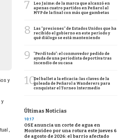
7
Leo Jaime: de la marca que alcanzó en
apenas cuatro partidos en Peñarol al
MVP de la final con más que gambetas
8
Las "presiones" de Estados Unidos que ha
recibido el gobierno en este período y
qué diálogo se está manteniendo
9
"Perdí todo": el conmovedor pedido de
ayuda de una periodista deportiva tras
incendio de su casa
10
Del ballet a la eficacia: las claves de la
ños y
goleada de Peñarol a Wanderers para
conquistar el Torneo Intermedio
 y
Últimas Noticias
10:17
OSE anuncia un corte de agua en
ual ,
Montevideo por una rotura este jueves 6
de agosto de 2026: el barrio afectado