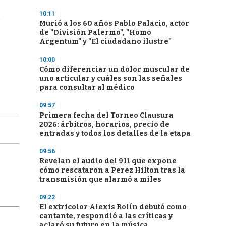
10:11
e
Murió a los 60 años Pablo Palacio, actor
de "División Palermo", "Homo
Argentum" y "El ciudadano ilustre"
10:00
Cómo diferenciar un dolor muscular de
uno articular y cuáles son las señales
para consultar al médico
09:57
Primera fecha del Torneo Clausura
2026: árbitros, horarios, precio de
entradas y todos los detalles de la etapa
09:56
Revelan el audio del 911 que expone
cómo rescataron a Perez Hilton tras la
transmisión que alarmó a miles
09:22
El extricolor Alexis Rolín debutó como
cantante, respondió a las críticas y
aclaró su futuro en la música