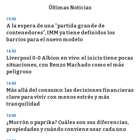
e
c
Últimas Noticias
o
n
15:00
d
A la espera de una "partida grande de
s
o
contenedores", IMM ya tiene definidos los
f
barrios para el nuevo modelo
3
3
s
14:50
e
Liverpool 0-0 Albion en vivo: el inicio tiene pocas
c
situaciones, con Renzo Machado como el más
o
n
peligroso
d
s
14:00
Más allá del consumo: las decisiones financieras
clave para vivir con menos estrés y más
tranquilidad
14:00
¿Morrón o paprika? Cuáles son sus diferencias,
propiedades y cuándo conviene usar cada uno