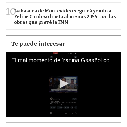
10
La basura de Montevideo seguirá yendo a
Felipe Cardoso hasta al menos 2055, con las
obras que prevé la IMM
Te puede interesar
El mal momento de Yanina Gasañol con un hincha argentino en "Subrayado"
0
s