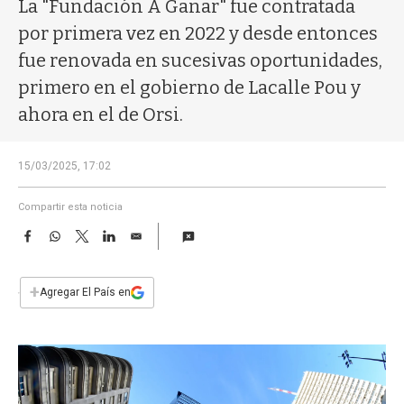
a
La "Fundación A Ganar" fue contratada
por primera vez en 2022 y desde entonces
fue renovada en sucesivas oportunidades,
primero en el gobierno de Lacalle Pou y
ahora en el de Orsi.
15/03/2025, 17:02
Compartir esta noticia
F
W
T
L
E
a
h
w
i
m
c
a
i
n
a
e
t
t
k
i
+
Agregar El País en
b
s
t
e
l
o
A
e
d
o
p
r
I
k
p
n