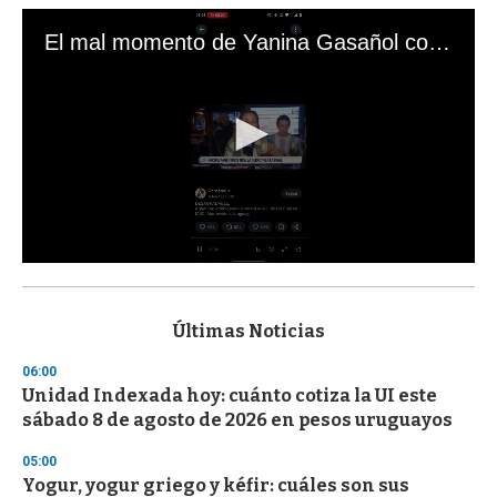
El mal momento de Yanina Gasañol con un hincha argentino en "Subrayado"
0
s
e
c
Últimas Noticias
o
n
06:00
d
Unidad Indexada hoy: cuánto cotiza la UI este
s
o
sábado 8 de agosto de 2026 en pesos uruguayos
f
3
05:00
3
s
Yogur, yogur griego y kéfir: cuáles son sus