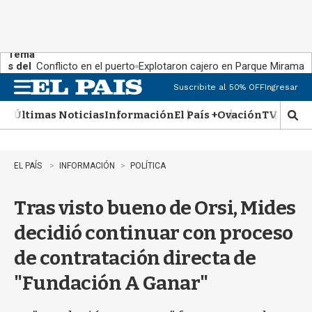
Tema
s del
Conflicto en el puerto
Explotaron cajero en Parque Miramar
día:
Suscribite al 50% OFF
Ingresar
M
e
Últimas Noticias
Información
El País +
Ovación
TV Show
n
M
u
o
s
t
EL PAÍS
INFORMACIÓN
POLÍTICA
r
a
Tras visto bueno de Orsi, Mides
r
b
decidió continuar con proceso
�
s
de contratación directa de
q
u
"Fundación A Ganar"
e
d