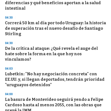
e
diferencias y qué beneficios aportan a la salud
c
intestinal
o
n
d
04:30
s
Correrá 50 km al día por todo Uruguay: la historia
de superación tras el nuevo desafío de Santiago
Stirling
04:30
De la crítica al ataque: ¿Qué revela el auge del
hate sobre la forma en la que hoy nos
vinculamos?
04:03
Lubetkin: "No hay negociación concreta" con
EE.UU. y, si llegan deportados, tendrán prioridad
"uruguayos detenidos"
04:00
La basura de Montevideo seguirá yendo a Felipe
Cardoso hasta al menos 2055, con las obras que
prevé la IMM