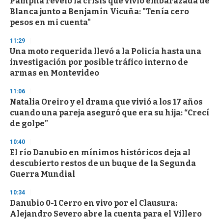
Pampita reveló la crisis que vivió embarazada de
s
o
Blanca junto a Benjamín Vicuña: "Tenía cero
f
pesos en mi cuenta"
3
3
s
11:29
e
Una moto requerida llevó a la Policía hasta una
c
investigación por posible tráfico interno de
o
n
armas en Montevideo
d
s
11:06
Natalia Oreiro y el drama que vivió a los 17 años
cuando una pareja aseguró que era su hija: “Crecí
de golpe”
10:40
El río Danubio en mínimos históricos deja al
descubierto restos de un buque de la Segunda
Guerra Mundial
10:34
Danubio 0-1 Cerro en vivo por el Clausura:
Alejandro Severo abre la cuenta para el Villero