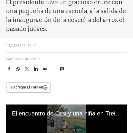
a
El presidente tuvo un gracioso cruce con
una pequeña de una escuela, a la salida de
la inauguración de la cosecha del arroz el
pasado jueves.
14/03/2025, 16:42
Compartir esta noticia
F
W
T
L
E
a
h
w
i
m
c
a
i
n
a
e
t
t
k
i
+
Agregar El País en
b
s
t
e
l
o
A
e
d
o
p
r
I
k
p
n