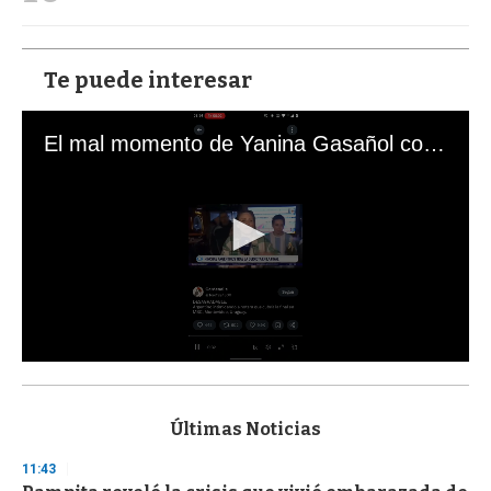
Te puede interesar
El mal momento de Yanina Gasañol con un hincha argentino en "Subrayado"
0
s
e
c
Últimas Noticias
o
n
11:43
d