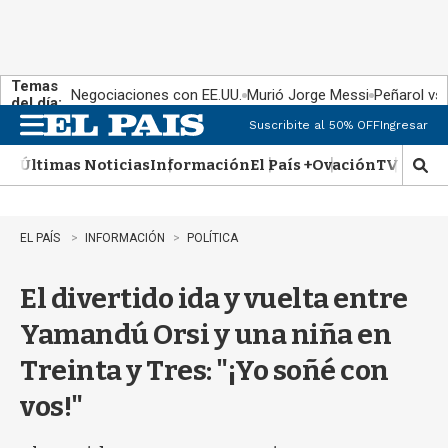
Temas
Negociaciones con EE.UU.
Murió Jorge Messi
Peñarol vs
del día:
Suscribite al 50% OFF
Ingresar
M
e
Últimas Noticias
Información
El País +
Ovación
TV Show
n
M
u
o
s
t
EL PAÍS
INFORMACIÓN
POLÍTICA
r
a
El divertido ida y vuelta entre
r
b
Yamandú Orsi y una niña en
�
s
Treinta y Tres: "¡Yo soñé con
q
u
vos!"
e
d