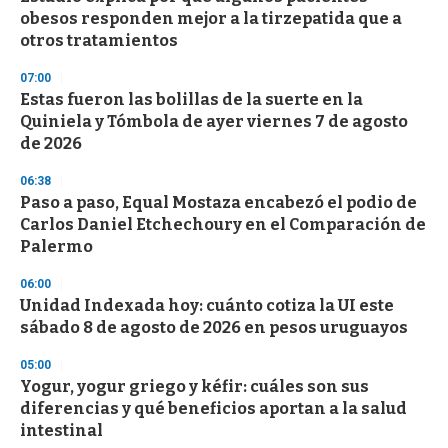
c
obesos responden mejor a la tirzepatida que a
o
n
otros tratamientos
d
s
07:00
Estas fueron las bolillas de la suerte en la
Quiniela y Tómbola de ayer viernes 7 de agosto
de 2026
06:38
Paso a paso, Equal Mostaza encabezó el podio de
Carlos Daniel Etchechoury en el Comparación de
Palermo
06:00
Unidad Indexada hoy: cuánto cotiza la UI este
sábado 8 de agosto de 2026 en pesos uruguayos
05:00
Yogur, yogur griego y kéfir: cuáles son sus
diferencias y qué beneficios aportan a la salud
intestinal