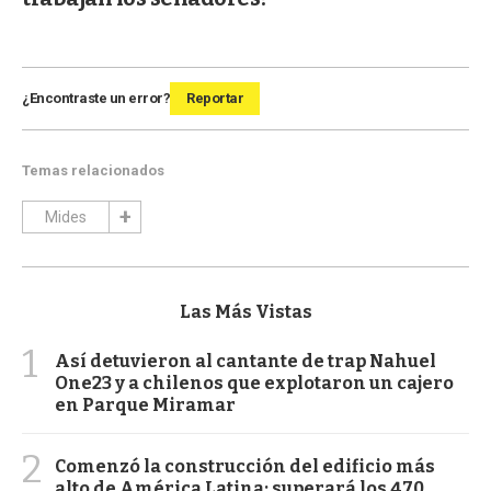
¿Encontraste un error?
Reportar
Temas relacionados
Mides
Las Más Vistas
1
Así detuvieron al cantante de trap Nahuel
One23 y a chilenos que explotaron un cajero
en Parque Miramar
2
Comenzó la construcción del edificio más
alto de América Latina: superará los 470