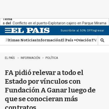
Tema
s del
Conflicto en el puerto
Explotaron cajero en Parque Miramar
día:
Suscribite al 50% OFF
Ingresar
M
e
Últimas Noticias
Información
El País +
Ovación
TV Show
n
M
u
o
s
t
EL PAÍS
INFORMACIÓN
POLÍTICA
r
a
FA pidió relevar a todo el
r
b
Estado por vínculos con
�
s
Fundación A Ganar luego de
q
u
que se conocieran más
e
d
contratos