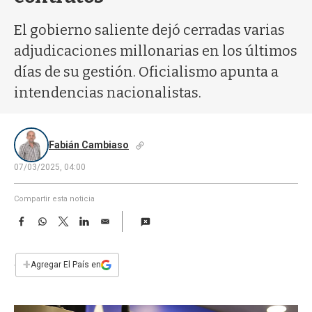
a
El gobierno saliente dejó cerradas varias
adjudicaciones millonarias en los últimos
días de su gestión. Oficialismo apunta a
intendencias nacionalistas.
Fabián Cambiaso
07/03/2025, 04:00
Compartir esta noticia
F
W
T
L
E
a
h
w
i
m
c
a
i
n
a
e
t
t
k
i
+
Agregar El País en
b
s
t
e
l
o
A
e
d
o
p
r
I