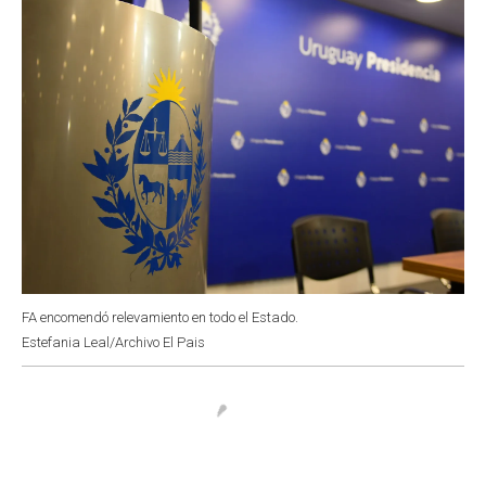
k
p
n
FA encomendó relevamiento en todo el Estado.
Estefania Leal/Archivo El Pais