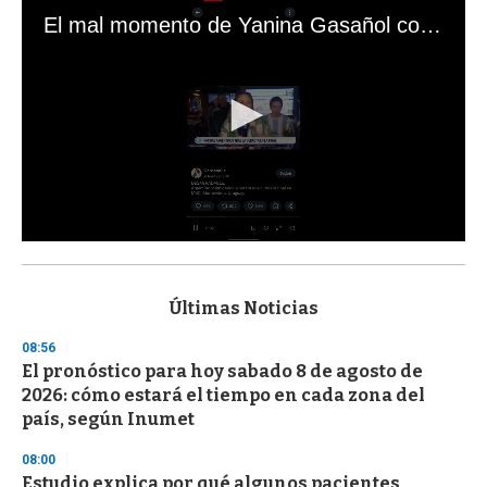
El mal momento de Yanina Gasañol con un hincha argentino en "Subrayado"
0
s
e
c
Últimas Noticias
o
n
08:56
d
El pronóstico para hoy sabado 8 de agosto de
s
o
2026: cómo estará el tiempo en cada zona del
f
país, según Inumet
3
3
s
08:00
e
Estudio explica por qué algunos pacientes