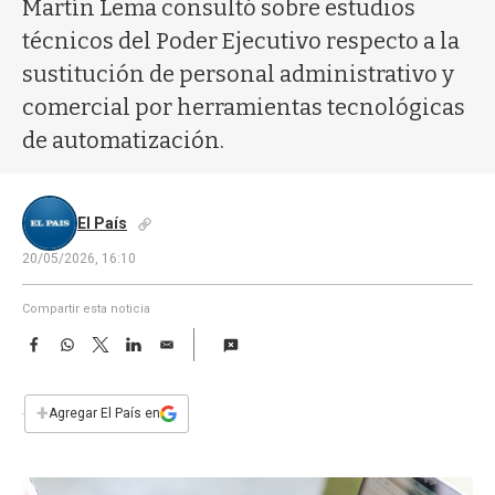
a
Martín Lema consultó sobre estudios
técnicos del Poder Ejecutivo respecto a la
sustitución de personal administrativo y
comercial por herramientas tecnológicas
de automatización.
El País
20/05/2026, 16:10
Compartir esta noticia
F
W
T
L
E
a
h
w
i
m
c
a
i
n
a
e
t
t
k
i
+
Agregar El País en
b
s
t
e
l
o
A
e
d
o
p
r
I
k
p
n