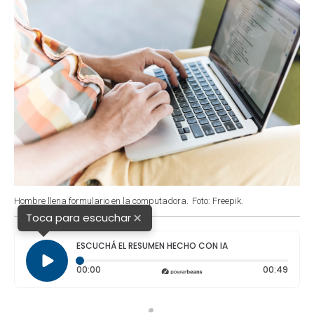
Hombre llena formulario en la computadora.
Foto: Freepik.
×
Toca para escuchar
ESCUCHÁ EL RESUMEN HECHO CON IA
Tiempo transcurrido: 0 segundos
Durac
00:00
00:49