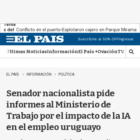
Tema
s del
Conflicto en el puerto
Explotaron cajero en Parque Miramar
día:
Suscribite al 50% OFF
Ingresar
M
e
Últimas Noticias
Información
El País +
Ovación
TV Show
n
M
u
o
s
t
EL PAÍS
INFORMACIÓN
POLÍTICA
r
a
Senador nacionalista pide
r
b
informes al Ministerio de
�
s
Trabajo por el impacto de la IA
q
u
en el empleo uruguayo
e
d