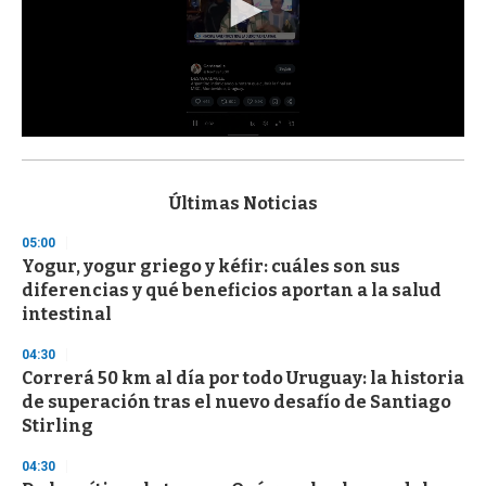
0
s
e
c
Últimas Noticias
o
n
05:00
d
Yogur, yogur griego y kéfir: cuáles son sus
s
o
diferencias y qué beneficios aportan a la salud
f
intestinal
3
3
s
04:30
e
Correrá 50 km al día por todo Uruguay: la historia
c
de superación tras el nuevo desafío de Santiago
o
n
Stirling
d
s
04:30