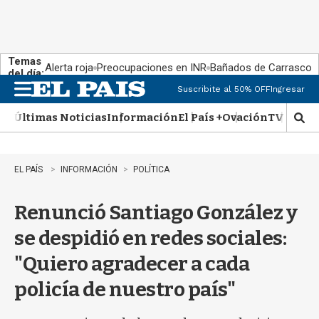
Temas
Alerta roja
Preocupaciones en INR
Bañados de Carrasco
del día:
Suscribite al 50% OFF
Ingresar
M
e
Últimas Noticias
Información
El País +
Ovación
TV Show
n
M
u
o
s
t
EL PAÍS
INFORMACIÓN
POLÍTICA
r
a
Renunció Santiago González y
r
b
se despidió en redes sociales:
�
s
"Quiero agradecer a cada
q
u
policía de nuestro país"
e
d