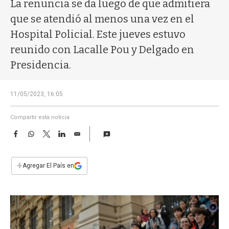
a
La renuncia se da luego de que admitiera
que se atendió al menos una vez en el
Hospital Policial. Este jueves estuvo
reunido con Lacalle Pou y Delgado en
Presidencia.
11/05/2023, 16:05
Compartir esta noticia
F
W
T
L
E
a
h
w
i
m
c
a
i
n
a
e
t
t
k
i
+
Agregar El País en
b
s
t
e
l
o
A
e
d
o
p
r
I
k
p
n