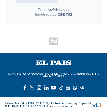
EL PAÍS STAFF
AYUDA
POLÍTICAS DE PRIVACIDAD
MAPA DEL SITIO
ANUNCIANTES
f
t
i
l
y
t
g
w
t
a
w
n
i
o
i
o
h
e
c
i
s
n
u
k
o
a
l
e
t
t
k
t
t
g
t
e
Zelmar Michelini 1287, CP.11100, Montevideo, Uruguay. Copyright
b
t
a
e
u
o
l
s
g
®
EL PAIS S.A.
1918 - 2026 -
Políticas de privacidad