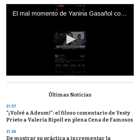
El mal momento de Yanina Gasañol con un hincha argentino en "Subrayado"
0
s
e
c
Últimas Noticias
o
n
21:57
d
"¡Volvé a Adeom!": el filoso comentario de Yesty
s
o
Prieto a Valeria Ripoll en plena Cena de Famosos
f
3
21:26
3
s
De mostrar su práctica a incrementar la