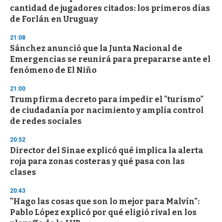
e
cantidad de jugadores citados: los primeros días
c
de Forlán en Uruguay
o
n
d
21:08
s
Sánchez anunció que la Junta Nacional de
Emergencias se reunirá para prepararse ante el
fenómeno de El Niño
21:00
Trump firma decreto para impedir el "turismo"
de ciudadanía por nacimiento y amplía control
de redes sociales
20:52
Director del Sinae explicó qué implica la alerta
roja para zonas costeras y qué pasa con las
clases
20:43
"Hago las cosas que son lo mejor para Malvín":
Pablo López explicó por qué eligió rival en los