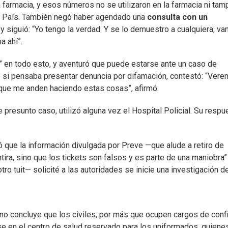
a farmacia, y esos números no se utilizaron en la farmacia ni ta
El País. También negó haber agendado una
consulta con un
o y siguió: “Yo tengo la verdad. Y se lo demuestro a cualquiera; v
a ahí”.
 en todo esto, y aventuró que puede estarse ante un caso de
de si pensaba presentar denuncia por difamación, contestó: “Vere
 que me anden haciendo estas cosas”, afirmó.
e presunto caso, utilizó alguna vez el Hospital Policial. Su respu
ó que la información divulgada por Preve —que alude a retiro de
ira, sino que los tickets son falsos y es parte de una maniobra”
ro tuit— solicité a las autoridades se inicie una investigación d
erno concluye que los civiles, por más que ocupen cargos de conf
erse en el centro de salud reservado para los uniformados, quiene