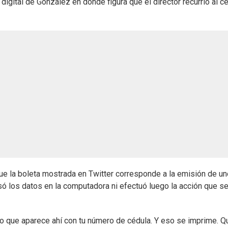
 digital de González en donde figura que el director recurrió al c
ue la boleta mostrada en Twitter corresponde a la emisión de u
esó los datos en la computadora ni efectuó luego la acción que se
o que aparece ahí con tu número de cédula. Y eso se imprime. Q