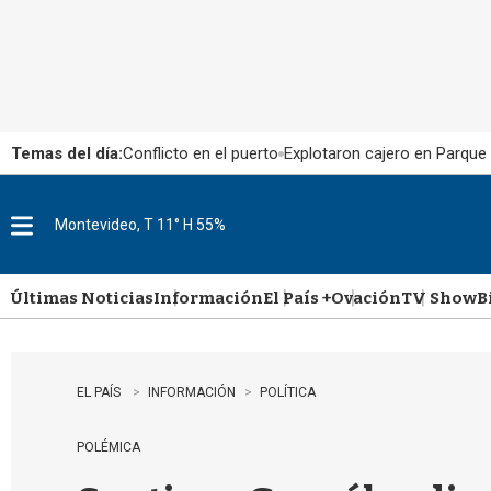
Temas del día:
Conflicto en el puerto
Explotaron cajero en Parque
Montevideo, T 11° H 55%
M
e
n
u
Últimas Noticias
Información
El País +
Ovación
TV Show
B
EL PAÍS
INFORMACIÓN
POLÍTICA
POLÉMICA