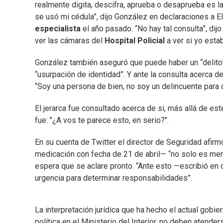
realmente digita, descifra, aprueba o desaprueba es l
se usó mi cédula”, dijo González en declaraciones a 
especialista
el año pasado. “No hay tal consulta”, dij
ver las cámaras del
Hospital Policial
a ver si yo estab
González también aseguró que puede haber un “delito”
“usurpación de identidad”. Y ante la consulta acerca 
“Soy una persona de bien, no soy un delincuente para
El jerarca fue consultado acerca de si, más allá de est
fue: "¿A vos te parece esto, en serio?".
En su cuenta de Twitter el director de Seguridad afirm
medicación con fecha de 21 de abril— “no solo es ment
espera que se aclare pronto. “Ante esto —escribió en ot
urgencia para determinar responsabilidades”.
La interpretación jurídica que ha hecho el actual gobi
política en el Ministerio del Interior, no deben atend