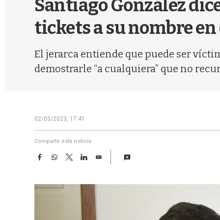
Santiago González dice
tickets a su nombre en e
El jerarca entiende que puede ser vícti
demostrarle “a cualquiera” que no recur
02/05/2023, 17:41
Compartir esta noticia
F
W
T
L
E
a
h
w
i
m
c
a
i
n
a
e
t
t
k
i
b
s
t
e
l
o
A
e
d
o
p
r
I