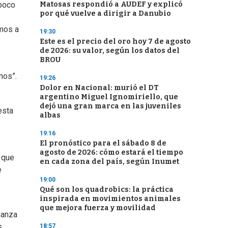
Matosas respondió a AUDEF y explicó
mpoco
por qué vuelve a dirigir a Danubio
amos a
19:30
Este es el precio del oro hoy 7 de agosto
de 2026: su valor, según los datos del
BROU
mos”.
19:26
Dolor en Nacional: murió el DT
argentino Miguel Ignomiriello, que
dejó una gran marca en las juveniles
esta
albas
19:16
El pronóstico para el sábado 8 de
agosto de 2026: cómo estará el tiempo
 que
en cada zona del país, según Inumet
e
19:00
Qué son los quadrobics: la práctica
inspirada en movimientos animales
que mejora fuerza y movilidad
ianza
s
18:57