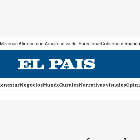
 Miramar
Afirman que Araujo se va del Barcelona
Gobierno demanda
ienestar
Negocios
Mundo
Rurales
Narrativas visuales
Opin