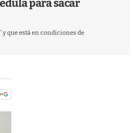
édula para sacar
s
q
u
e
d
” y que está en condiciones de
a
 en