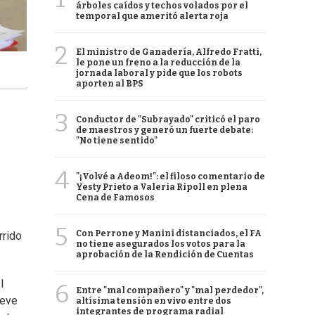
árboles caídos y techos volados por el
temporal que ameritó alerta roja
2
El ministro de Ganadería, Alfredo Fratti,
le pone un freno a la reducción de la
jornada laboral y pide que los robots
aporten al BPS
3
Conductor de "Subrayado" criticó el paro
de maestros y generó un fuerte debate:
"No tiene sentido"
4
"¡Volvé a Adeom!": el filoso comentario de
Yesty Prieto a Valeria Ripoll en plena
Cena de Famosos
5
Con Perrone y Manini distanciados, el FA
rrido
no tiene asegurados los votos para la
aprobación de la Rendición de Cuentas
l
6
Entre "mal compañero" y "mal perdedor",
reve
altísima tensión en vivo entre dos
integrantes de programa radial