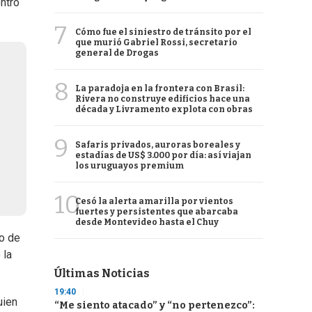
entro
7
Cómo fue el siniestro de tránsito por el
que murió Gabriel Rossi, secretario
general de Drogas
8
La paradoja en la frontera con Brasil:
Rivera no construye edificios hace una
década y Livramento explota con obras
9
Safaris privados, auroras boreales y
estadías de US$ 3.000 por día: así viajan
los uruguayos premium
10
Cesó la alerta amarilla por vientos
fuertes y persistentes que abarcaba
desde Montevideo hasta el Chuy
no de
 la
Últimas Noticias
19:40
uien
“Me siento atacado” y “no pertenezco”: