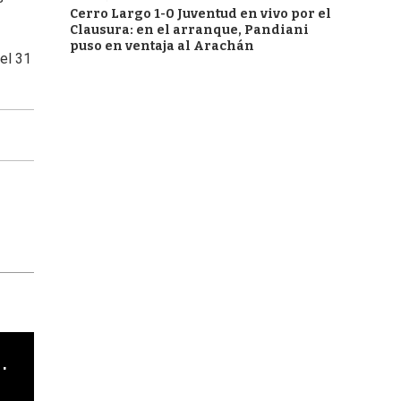
Cerro Largo 1-0 Juventud en vivo por el
Clausura: en el arranque, Pandiani
puso en ventaja al Arachán
 el 31
cha argentino en "Subrayado"